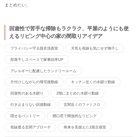
まとめたい。
回遊性で苦手な掃除もラクラク、平屋のようにも使
えるリビング中心の家の間取りアイデア
プライバシー守る脱衣洗面室
天気も視線も気にせず物干し
部屋干しスペースで家事効率UP
アレルギーに配慮したランドリールーム
片付けしながらの帰宅後動線
キッチン近くの水廻り動線
回遊性のある水廻り
2階にまとめた水廻り動線
行き止まりない回遊動線
玄関近くのファミクロ
隠せるパントリー
開口窓で開放的なリビング
視線遮る玄関アプローチ
将来を見据えた1階主寝室