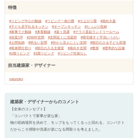
特徴
#リビング中心の動線
#リビング一体の畳
#小上がり畳
#南向き庭
#子ども見守れるキッチン
#オープンキッチン
#たっぷり収納
#家事ラク動線
#来客動線
#楽々洗濯
#テラス直結ランドリールーム
#浴室1坪
#2WAY玄関
#玄関近くに洗面所
#帰宅後すぐ手洗いうがい
#土間収納
#明るい玄関
#外から見えにくい玄関
#朝日の入る子ども部屋
#将来間仕切り
#朝日の入る主寝室
#南向き玄関
#整形
#標準的な設備
#1階リビング
#1階リビング
#リビング吹抜なし
担当建築家・デザイナー
natunoko
建築家・デザイナー
からのコメント
【全体のコンセプト】
「コンパクトで家事が楽な家」
物の収納場所を決めて、モップをもってくるっと回れる、コンパクト
だからこそ掃除や洗濯が楽になる間取りを考えました。