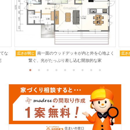
もてな
南一面のウッドデッキが内と外を心地よく
広さが同じ
広さ
宅
繋ぐ、光がたっぷり差し込む開放的な家