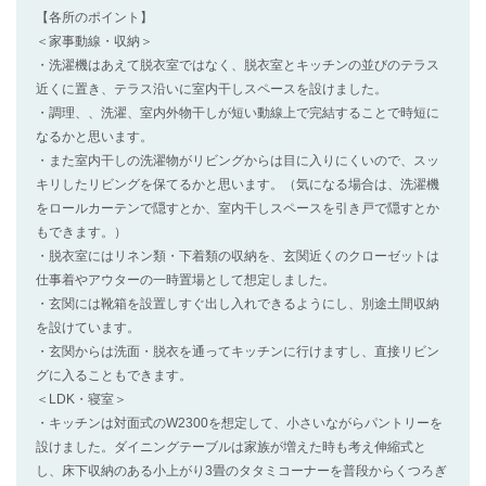
【各所のポイント】
＜家事動線・収納＞
・洗濯機はあえて脱衣室ではなく、脱衣室とキッチンの並びのテラス
近くに置き、テラス沿いに室内干しスペースを設けました。
・調理、、洗濯、室内外物干しが短い動線上で完結することで時短に
なるかと思います。
・また室内干しの洗濯物がリビングからは目に入りにくいので、スッ
キリしたリビングを保てるかと思います。（気になる場合は、洗濯機
をロールカーテンで隠すとか、室内干しスペースを引き戸で隠すとか
もできます。）
・脱衣室にはリネン類・下着類の収納を、玄関近くのクローゼットは
仕事着やアウターの一時置場として想定しました。
・玄関には靴箱を設置しすぐ出し入れできるようにし、別途土間収納
を設けています。
・玄関からは洗面・脱衣を通ってキッチンに行けますし、直接リビン
グに入ることもできます。
＜LDK・寝室＞
・キッチンは対面式のW2300を想定して、小さいながらパントリーを
設けました。ダイニングテーブルは家族が増えた時も考え伸縮式と
し、床下収納のある小上がり3畳のタタミコーナーを普段からくつろぎ