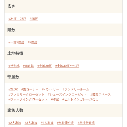
広さ
#24坪～27坪
#25坪
階数
#一部2階建
#2階建
土地特徴
#整形地
#南道路
#土地39坪
#土地30坪〜40坪
部屋数
#2LDK
#畳コーナー
#パントリー
#ランドリールーム
#ファミリークローゼット
#シューズインクローゼット
#書斎スペース
#ウォークインクローゼット
#洋室
#ビルトインガレージなし
家族人数
#2人家族
#3人家族
#4人家族
#単世帯住宅
#単世帯住宅