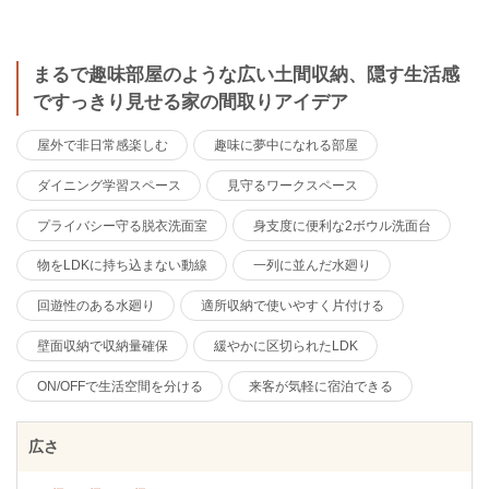
まるで趣味部屋のような広い土間収納、隠す生活感
ですっきり見せる家の間取りアイデア
屋外で非日常感楽しむ
趣味に夢中になれる部屋
ダイニング学習スペース
見守るワークスペース
プライバシー守る脱衣洗面室
身支度に便利な2ボウル洗面台
物をLDKに持ち込まない動線
一列に並んだ水廻り
回遊性のある水廻り
適所収納で使いやすく片付ける
壁面収納で収納量確保
緩やかに区切られたLDK
ON/OFFで生活空間を分ける
来客が気軽に宿泊できる
広さ