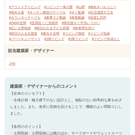
#アウトドアリビング
#リビング一体の畳
#仏間
#南向きバルコニー
#南向き庭
#キッチン横並びテーブル
#すぐ配膳
#生活感隠す工夫
#カウンターテーブル
#家事ラク動線
#来客動線
#浴室1.25坪
#2WAY玄関
#玄関近くに洗面所
#帰宅後すぐ手洗いうがい
#広い土間収納
#朝日の入る子ども部屋
#将来間仕切り
#朝日の入る主寝室
#東向き玄関
#リビング階段
#リビング収納
#バーベキューヤード
#1階リビング
#1階リビング
#リビング吹抜なし
担当建築家・デザイナー
JYN
建築家・デザイナー
からのコメント
【全体のコンセプト】
・全体計画：極力廊下のない設計とし、無駄のない効率的な家をめざ
しました。また、各所に収納を設けることで、機能のよい間取りにし
ました。
【各所のポイント】
・土間収納：土間収納には靴のほか、サーフボードやウェットスーツ