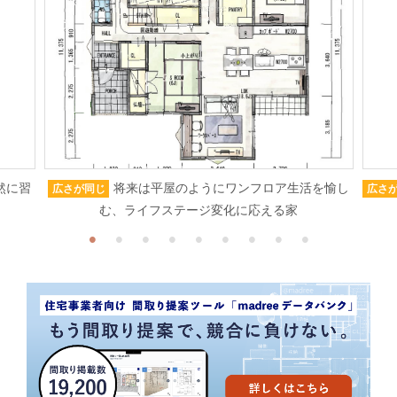
然に習
将来は平屋のようにワンフロア生活を愉し
広さが同じ
広さ
む、ライフステージ変化に応える家