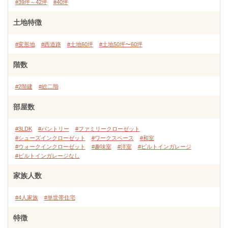
#39坪～42坪
#40坪
土地特徴
#変形地
#西道路
#土地60坪
#土地50坪〜60坪
階数
#2階建
#総二階
部屋数
#3LDK
#パントリー
#ファミリークローゼット
#シューズインクローゼット
#ワークスペース
#和室
#ウォークインクローゼット
#趣味室
#洋室
#ビルトインガレージ
#ビルトインガレージなし
家族人数
#4人家族
#単世帯住宅
特徴