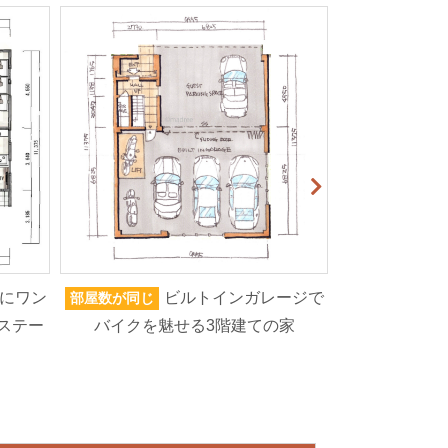
にワン
ビルトインガレージで
部屋数が同じ
家族人数が同じ
ステー
バイクを魅せる3階建ての家
から玄関へ、
イブラ