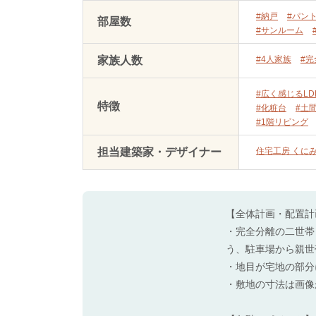
#納戸
#パン
部屋数
#サンルーム
家族人数
#4人家族
#
#広く感じるLD
特徴
#化粧台
#土
#1階リビング
担当建築家・デザイナー
住宅工房 くに
【全体計画・配置計
・完全分離の二世帯
う、駐車場から親世
・地目が宅地の部分
・敷地の寸法は画像