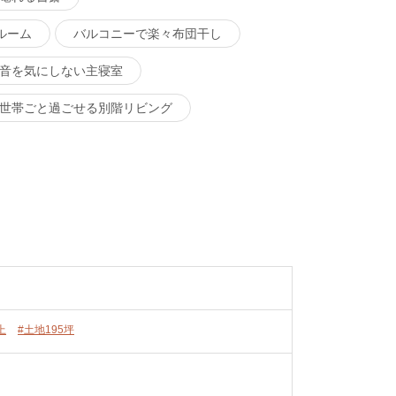
ルーム
バルコニーで楽々布団干し
音を気にしない主寝室
世帯ごと過ごせる別階リビング
上
#土地195坪