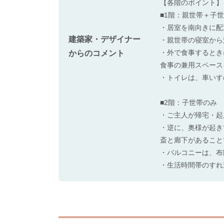
【各階のポイント】
■1階：親世帯＋子
・居室を南向きに配
建築家・デザイナー
・親世帯の寝室から
・外で食事するとき
からのコメント
食事の兼用スペース
・トイレは、車いす
■2階：子世帯のみ
・ご主人が帰宅・起
・逆に、奥様が起き
斎と廊下があること
・バルコニーは、布
・生活時間帯のすれ