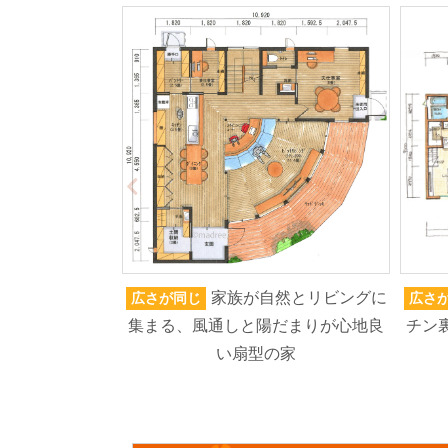
家族が自然とリビングに
広さが同じ
広さ
集まる、風通しと陽だまりが心地良
チン
い扇型の家