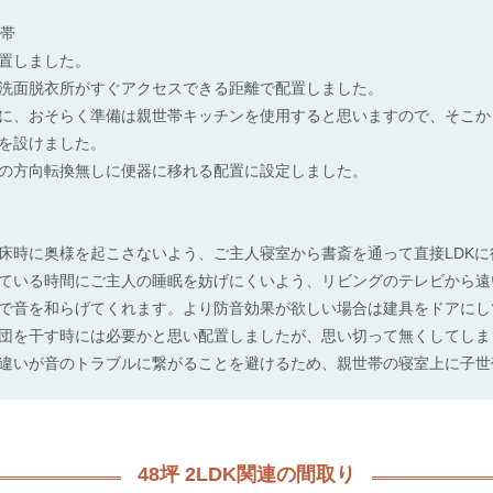
世帯
置しました。
洗面脱衣所がすぐアクセスできる距離で配置しました。
に、おそらく準備は親世帯キッチンを使用すると思いますので、そこか
を設けました。
の方向転換無しに便器に移れる配置に設定しました。
床時に奥様を起こさないよう、ご主人寝室から書斎を通って直接LDK
ている時間にご主人の睡眠を妨げにくいよう、リビングのテレビから遠
で音を和らげてくれます。より防音効果が欲しい場合は建具をドアにし
団を干す時には必要かと思い配置しましたが、思い切って無くしてしま
違いが音のトラブルに繋がることを避けるため、親世帯の寝室上に子世
48坪 2LDK関連の間取り