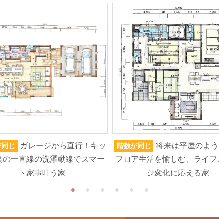
ガレージから直行！キッ
将来は平屋のよう
が同じ
階数が同じ
裏の一直線の洗濯動線でスマー
フロア生活を愉しむ、ライフ
ト家事叶う家
ジ変化に応える家