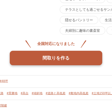
テラスとしても過ごせるサン
隠せるパントリー
生活
夫婦別に趣味の書斎室
全国対応になりました
間取りを作る
#48坪
道路
#景勝地
#高台
#傾斜地
#道路と高低差
#敷地内高低差
#土地150坪以
2階建