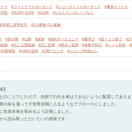
トリー
#ファミリークローゼット
#シューズインクローゼット
#書斎スペース
#洋室
#3LDK+3LDK
#2LDK
#ビルトインガレージなし
完全同居二世帯住宅
#2人家族+2人家族
K
#床の間
#仏間
#縁側
#南向きバルコニー
#勝手口
#楽々ゴミ捨て
#
間収納
#広い土間収納
#広い玄関
#明るい玄関
#車椅子対応
#ペット対策
#1階寝室
#1WAY玄関
#1階リビング
#リビング吹抜なし
み
画】
とのことでしたので、内部での行き来はできないように配置してありま
帯の前を通って子世帯玄関に入るようなアプローチにしました。
に住居本体を収めるよう計画しました。
から読み取っただいたいの形状です。