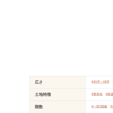
広さ
#45坪～49坪
土地特徴
#整形地
#南
階数
#一部2階建
#