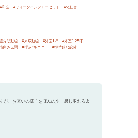
#和室
#ウォークインクローゼット
#化粧台
介護介助動線
#来客動線
#浴室1坪
#浴室1.25坪
#南向き玄関
#3階バルコニー
#標準的な設備
すが、お互いの様子をほんの少し感じ取れるよ