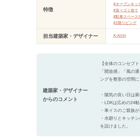
#オープンキッ
特徴
#楽々ゴミ捨て
#駐車スペース
#1階リビング
担当建築家・デザイナー
K-Archi
【全体のコンセプ
「開放感」「風の通
ングを整形の空間に
建築家・デザイナー
・陽気の良い日は家
からのコメント
・LDKは広めの2
・車イスのご親族が
・水廻りとキッチン
を設けました。