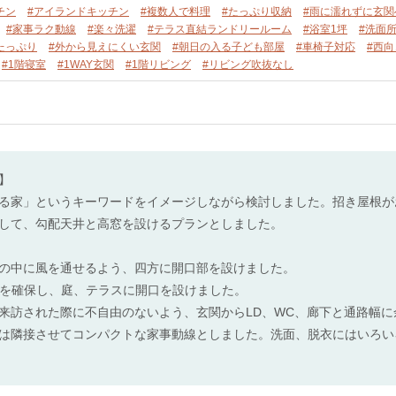
チン
#アイランドキッチン
#複数人で料理
#たっぷり収納
#雨に濡れずに玄関
#家事ラク動線
#楽々洗濯
#テラス直結ランドリールーム
#浴室1坪
#洗面
たっぷり
#外から見えにくい玄関
#朝日の入る子ども部屋
#車椅子対応
#西
#1階寝室
#1WAY玄関
#1階リビング
#リビング吹抜なし
ト】
る家」というキーワードをイメージしながら検討しました。招き屋根が
して、勾配天井と高窓を設けるプランとしました。
の中に風を通せるよう、四方に開口部を設けました。
4帖を確保し、庭、テラスに開口を設けました。
来訪された際に不自由のないよう、玄関からLD、WC、廊下と通路幅
は隣接させてコンパクトな家事動線としました。洗面、脱衣にはいろい