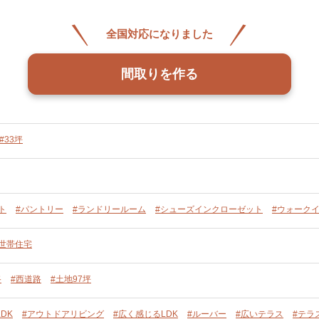
全国対応になりました
間取りを作る
#33坪
ト
#パントリー
#ランドリールーム
#シューズインクローゼット
#ウォーク
単世帯住宅
路
#西道路
#土地97坪
DK
#アウトドアリビング
#広く感じるLDK
#ルーバー
#広いテラス
#テラ