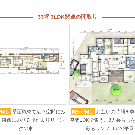
33坪 3LDK関連の間取り
壁面収納で広々空間にみ
お互いの時間を尊
が同じ
階数が同じ
、東西にのびる陽だまりリビン
空間LDKで集う、3人暮らし
グの家
彩るワンフロアの平屋