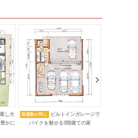
重し大
ビルトインガレージで
部屋数が同じ
家族人数が同じ
を豊かに
バイクを魅せる3階建ての家
ろいろなもの
高