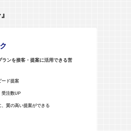
ル』
ンク
0プランを接客・提案に活用できる営
ピード提案
受注数UP
に、質の高い提案ができる