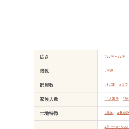
広さ
#30坪～33坪
階数
#平屋
部屋数
#3LDK
#ロフ
家族人数
#4人家族
#
土地特徴
#角地
#北道
#外とつながるL