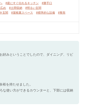
へ
#庭にすぐ出れるキッチン
#勝手口
所広め
#土間収納
#明るい玄関
向き玄関
#屋根裏スペース
#標準的な設備
#整形
お好みということでしたので、ダイニング、リビ
に余裕を持たせました。
ろな使い方ができるカウンターと、下部には収納