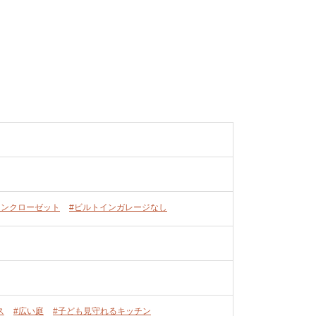
インクローゼット
#ビルトインガレージなし
ス
#広い庭
#子ども見守れるキッチン