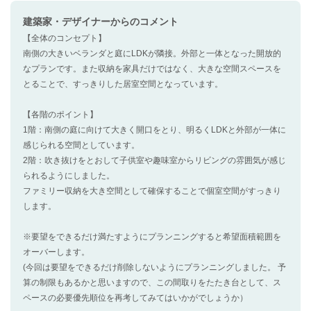
建築家・デザイナー
からのコメント
【全体のコンセプト】
南側の大きいベランダと庭にLDKが隣接。外部と一体となった開放的
なプランです。また収納を家具だけではなく、大きな空間スペースを
とることで、すっきりした居室空間となっています。
【各階のポイント】
1階：南側の庭に向けて大きく開口をとり、明るくLDKと外部が一体に
感じられる空間としています。
2階：吹き抜けをとおして子供室や趣味室からリビングの雰囲気が感じ
られるようにしました。
ファミリー収納を大き空間として確保することで個室空間がすっきり
します。
※要望をできるだけ満たすようにプランニングすると希望面積範囲を
オーバーします。
(今回は要望をできるだけ削除しないようにプランニングしました。 予
算の制限もあるかと思いますので、この間取りをたたき台として、ス
ペースの必要優先順位を再考してみてはいかがでしょうか）