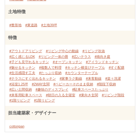
土地特徴
#整形地
#東道路
#土地39坪
特徴
#アウトドアリビング
#リビング中心の動線
#リビング吹抜
#広く感じるLDK
#リビング一体の畳
#広いテラス
#南向き庭
#子ども見守れるキッチン
#オープンキッチン
#アイランドキッチン
#魅せるキッチン
#複数人で料理
#キッチン横並びテーブル
#すぐ配膳
#生活感隠す工夫
#たっぷり収納
#カウンターテーブル
#テラスにすぐ出れるキッチン
#家事ラク動線
#来客動線
#楽々洗濯
#浴室1.25坪
#2WAY玄関
#ベビーカーそのまま収納
#階段下収納
#広い土間収納
#趣味のディスプレイ
#駐車スペースたっぷり
#来客用駐車スペース
#朝日の入る主寝室
#東向き玄関
#リビング階段
#1階リビング
#1階リビング
担当建築家・デザイナー
cottonpan