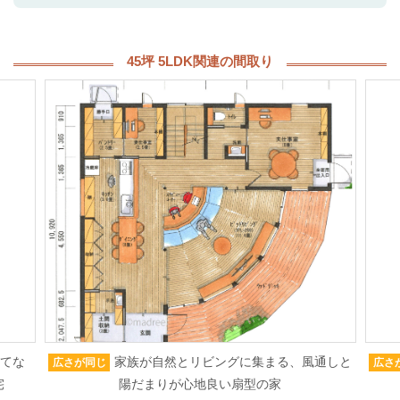
45坪 5LDK関連の間取り
もてな
家族が自然とリビングに集まる、風通しと
広さが同じ
広さ
宅
陽だまりが心地良い扇型の家