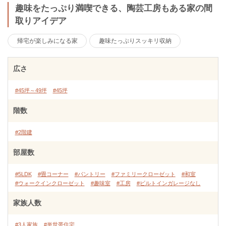
趣味をたっぷり満喫できる、陶芸工房もある家の間
取りアイデア
帰宅が楽しみになる家
趣味たっぷりスッキリ収納
広さ
#45坪～49坪
#45坪
階数
#2階建
部屋数
#5LDK
#畳コーナー
#パントリー
#ファミリークローゼット
#和室
#ウォークインクローゼット
#趣味室
#工房
#ビルトインガレージなし
家族人数
#3人家族
#単世帯住宅