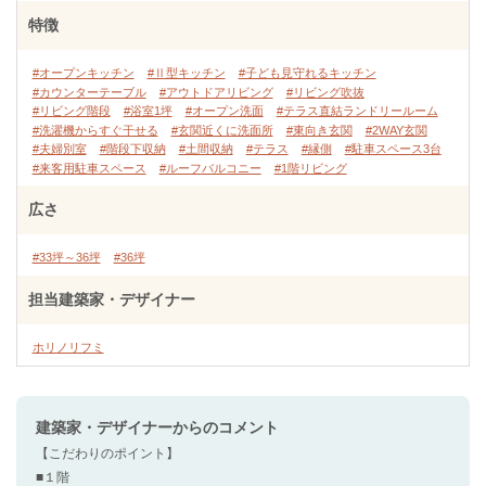
特徴
#オープンキッチン
#Ⅱ型キッチン
#子ども見守れるキッチン
#カウンターテーブル
#アウトドアリビング
#リビング吹抜
#リビング階段
#浴室1坪
#オープン洗面
#テラス直結ランドリールーム
#洗濯機からすぐ干せる
#玄関近くに洗面所
#東向き玄関
#2WAY玄関
#夫婦別室
#階段下収納
#土間収納
#テラス
#縁側
#駐車スペース3台
#来客用駐車スペース
#ルーフバルコニー
#1階リビング
広さ
#33坪～36坪
#36坪
担当建築家・デザイナー
ホリノリフミ
建築家・デザイナー
からのコメント
【こだわりのポイント】
■１階