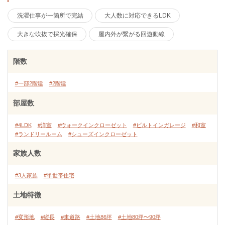
洗濯仕事が一箇所で完結
大人数に対応できるLDK
大きな吹抜で採光確保
屋内外が繋がる回遊動線
階数
#一部2階建
#2階建
部屋数
#4LDK
#洋室
#ウォークインクローゼット
#ビルトインガレージ
#和室
#ランドリールーム
#シューズインクローゼット
家族人数
#3人家族
#単世帯住宅
土地特徴
#変形地
#縦長
#東道路
#土地86坪
#土地80坪〜90坪