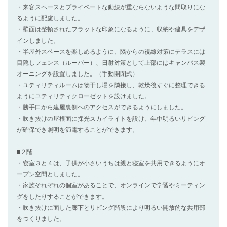
・来客スペースとプライベートな動線が重ならないような間取りにな
るように配慮しました。
・壁面は整頓されたフラットな印象になるように、収納や建具をデザ
インしました。
・半屋外スペースを楽しめるように、隣からの視線対策にテラスには
目隠しフェンス（ルーバー）、日射対策として上部にはキャンバス製
オーニングを設置しました。（手動開閉式）
・ユティリティルームは物干し場を隣接し、乾燥後すぐに整理できる
ようにユティリティクローゼットを設けました。
・勝手口から建屋裏側へのアクセスができるようにしました。
・吹き抜けの屋根面に採光スカイライトを設け、年中明るいリビング
が確保でき照明を節電することができます。
■２階
・寝室３と４は、子供が小さいうちは親と寝室を共用できるようにオ
ープン空間としました。
・家族それぞれの個室があることで、オンラインで学習やミーティン
グをしたりすることができます。
・吹き抜けに面した廊下とリビング階段により明るい開放的な共用部
をつくりました。