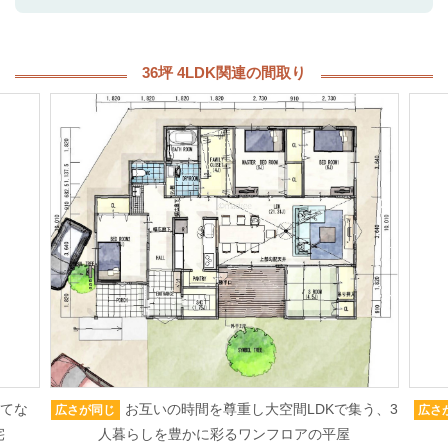
36坪 4LDK関連の間取り
もてな
お互いの時間を尊重し大空間LDKで集う、3
広さが同じ
広さ
宅
人暮らしを豊かに彩るワンフロアの平屋