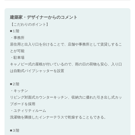
建築家・デザイナー
からのコメント
【こだわりのポイント】
■１階
・事務所
居住用と出入り口を分けることで、店舗や事務所として賃貸しするこ
とが可能
・駐車場
キャノピー式の屋根が付いているので、雨の日の荷物も安心、入り口
は自動式パイプシャッターを設置
■２階
・キッチン
リビング対面式カウンターキッチン、収納力に優れた引き出し式カッ
プボードを採用
・ユティリティルーム
洗濯物を隣接したインナーテラスで乾燥することもできる。
■３階