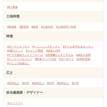
#4人家族
土地特徴
#南道路
#変形地
#縦長
#土地44坪
#土地40坪〜50坪
特徴
#オープンキッチン
#ペニンシュラキッチン
#子ども見守れるキッチン
#2階リビング
#リビング階段
#浴室1.25坪
#テラス直結ランドリールーム
#洗濯機からすぐ干せる
#南向き玄関
#インナーバルコニー
#駐車スペース2台
#カーポート
#1WAY玄関
#リビング吹抜なし
広さ
#50坪以上
#57坪
#50坪以上
#57坪
#50坪以上
#57坪
担当建築家・デザイナー
ホリノリフミ