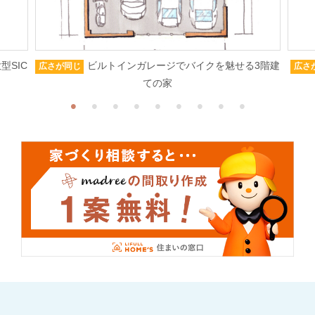
型SIC
ビルトインガレージでバイクを魅せる3階建
広さが同じ
広さ
ての家