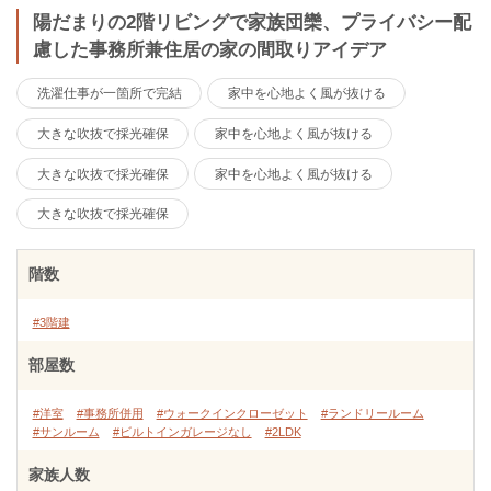
陽だまりの2階リビングで家族団欒、プライバシー配
慮した事務所兼住居の家の間取りアイデア
洗濯仕事が一箇所で完結
家中を心地よく風が抜ける
大きな吹抜で採光確保
家中を心地よく風が抜ける
大きな吹抜で採光確保
家中を心地よく風が抜ける
大きな吹抜で採光確保
階数
#3階建
部屋数
#洋室
#事務所併用
#ウォークインクローゼット
#ランドリールーム
#サンルーム
#ビルトインガレージなし
#2LDK
家族人数