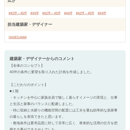
広さ
#42坪～45坪
#44坪
#42坪～45坪
#44坪
#42坪～45坪
#44坪
担当建築家・デザイナー
HASEGAWA
建築家・デザイナー
からのコメント
【全体のコンセプト】
40坪の条件に要望を取り入れた計画を作成しました。
【こだわりのポイント】
■１階
・キッチンを中心に家族全員で愉しく暮らすイメージの実現と、仕事
と生活と家事のバランスに配慮しました。
・特に収納と水廻りの機能空間の配置には工夫を重ね効率的な楽家事
の暮らしを表現できたと思います。
・敷地条件は要求品質に対して非常に広く、将来的な活用の仕方を把
握する事ができませんでした。