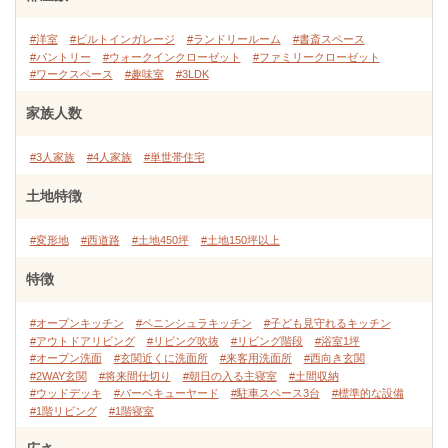
#洋室
#ビルトインガレージ
#ランドリールーム
#書斎スペース
#パントリー
#ウォークインクローゼット
#ファミリークローゼット
#ワークスペース
#趣味室
#3LDK
家族人数
#3人家族
#4人家族
#単世帯住宅
土地特徴
#変形地
#西道路
#土地450坪
#土地150坪以上
特徴
#オープンキッチン
#ペニンシュラキッチン
#子ども見守れるキッチン
#アウトドアリビング
#リビング吹抜
#リビング階段
#浴室1坪
#オープン洗面
#玄関近くに洗面所
#来客用洗面所
#西向き玄関
#2WAY玄関
#将来間仕切り
#朝日の入る主寝室
#土間収納
#ウッドデッキ
#バーベキューヤード
#駐車スペース3台
#標準的な設備
#1階リビング
#1階寝室