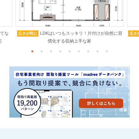
もてな
LDKはいつもスッキリ！片付けが自然に習
広さが同じ
広さ
宅
慣化する収納上手な家