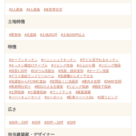
#3人家族
#4人家族
#単世帯住宅
土地特徴
#変形地
#北道路
#土地201坪
#土地150坪以上
特徴
#オープンキッチン
#ペニンシュラキッチン
#子ども見守れるキッチン
#キッチン横並びテーブル
#リビング吹抜
#小上がり畳
#リビング階段
#浴室1.25坪
#2ボウル洗面台
#洗面・脱衣室別
#オープン洗面
#テラス直結ランドリールーム
#洗濯機からすぐ干せる
#洗濯室からFC/WIC直結
#玄関近くに洗面所
#東向き玄関
#2WAY玄関
#将来間仕切り
#朝日の入る主寝室
#リビング収納
#階段下収納
#土間収納
#小屋裏収納
#ウッドデッキ
#家庭菜園
#バーベキューヤード
#カーポート
#駐車スペース3台
#1階リビング
広さ
#30坪～33坪
#33坪
#30坪～33坪
#33坪
担当建築家・デザイナー