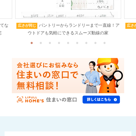
もてな
パントリーからランドリーまで一直線！ア
広さが同じ
広さ
宅
ウトドアも気軽にできるスムーズ動線の家