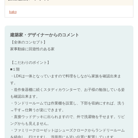
kako
建築家・デザイナー
からのコメント
【全体のコンセプト】
家事動線に回遊性のある家
【こだわりのポイント】
■１階
・LDKは一体となっていますので料理をしながら家族を確認出来ま
す。
・造作食器棚に続くスタディカウンターで、お子様の勉強している姿
も確認出来ます。
・ランドリールームでは作業棚を設置し、下部を収納にすれば、洗う
→干す→仕舞うが楽にできます。
・直接ウッドデッキに出られますので、外で洗濯物を干せます。リビ
ングからも見えません。
・ファミリークローゼットはシューズクロークからランドリールーム
を経由し、行けますし、洗面所にも近い位置に配置しています。