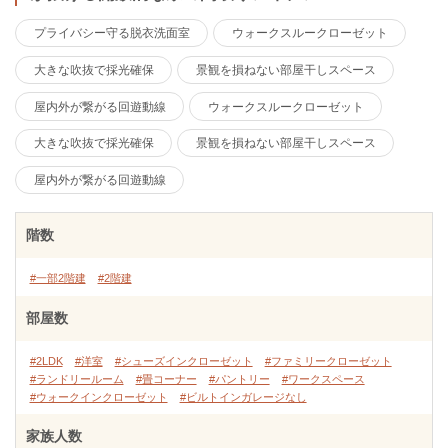
プライバシー守る脱衣洗面室
ウォークスルークローゼット
大きな吹抜で採光確保
景観を損ねない部屋干しスペース
屋内外が繋がる回遊動線
ウォークスルークローゼット
大きな吹抜で採光確保
景観を損ねない部屋干しスペース
屋内外が繋がる回遊動線
階数
#一部2階建
#2階建
部屋数
#2LDK
#洋室
#シューズインクローゼット
#ファミリークローゼット
#ランドリールーム
#畳コーナー
#パントリー
#ワークスペース
#ウォークインクローゼット
#ビルトインガレージなし
家族人数