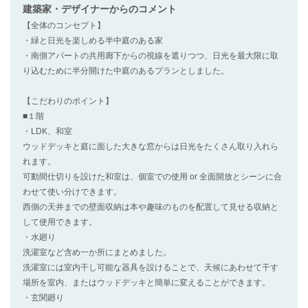
建築家・デザイナー
からのコメント
【全体のコンセプト】
・緑と日光を楽しめる半中庭のある家
・南側アパートの共用廊下からの視線を遮りつつ、日光を最大限に取
り込むために半分開けた中庭のあるプランとしました。
【こだわりのポイント】
■１階
・LDK、和室
ウッドデッキと庭に面した大きな窓からは日光をたくさん取り入れら
れます。
可動間仕切りを設けた和室は、個室での使用 or 全面開放とシーンに合
わせて使い分けできます。
西側の天井までの壁面収納は本や趣味のものを配置して見せる収納と
して使用できます。
・水廻り
洗濯室など含め一か所にまとめました。
洗濯室には室内干し可能な器具を設けることで、天候にあわせて干す
場所を室内、またはウッドデッキと簡単に変えることができます。
・玄関廻り