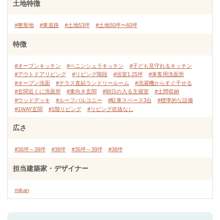
土地特徴
#整形地
#東道路
#土地53坪
#土地50坪〜60坪
特徴
#オープンキッチン
#ペニンシュラキッチン
#子ども見守れるキッチン
#アウトドアリビング
#リビング階段
#浴室1.25坪
#来客用洗面所
#オープン洗面
#テラス直結ランドリールーム
#洗濯機からすぐ干せる
#玄関近くに洗面所
#東向き玄関
#朝日の入る主寝室
#土間収納
#ウッドデッキ
#ルーフバルコニー
#駐車スペース3台
#標準的な設備
#1WAY玄関
#1階リビング
#リビング吹抜なし
広さ
#36坪～39坪
#38坪
#36坪～39坪
#38坪
担当建築家・デザイナー
mikan