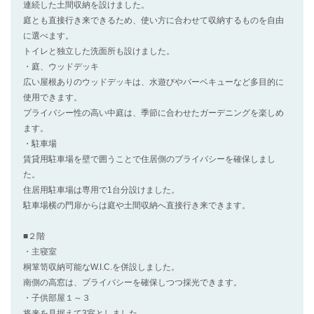
連続した土間収納を設けました。
庭とも直接行き来できるため、使い方に合わせて収納するものを自由
に選べます。
トイレと独立した洗面所も設けました。
・庭、ウッドデッキ
広い屋根ありのウッドデッキは、水遊びやバーベキューなど多目的に
使用できます。
プライバシー性の高い中庭は、季節に合わせたガーデニングを楽しめ
ます。
・駐車場
賃貸用駐車場を壁で囲うことで住居側のプライバシーを確保しまし
た。
住居用駐車場は専用で1台分設けました。
駐車場横の門扉からは庭や土間収納へ直接行き来できます。
■２階
・主寝室
桐箪笥収納可能なW.I.C.を併設しました。
南側の高窓は、プライバシーを確保しつつ採光できます。
・子供部屋１～３
将来を見据えて3室としました。