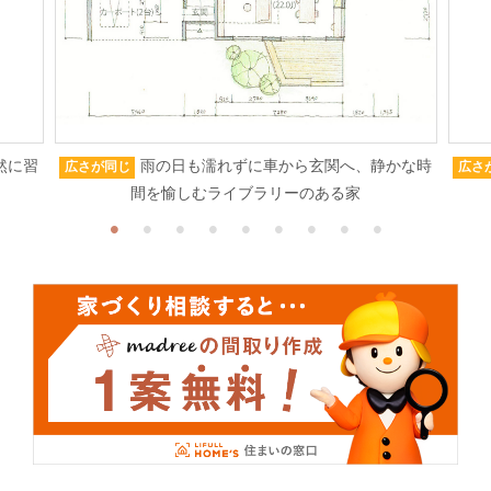
然に習
雨の日も濡れずに車から玄関へ、静かな時
広さが同じ
広さ
間を愉しむライブラリーのある家