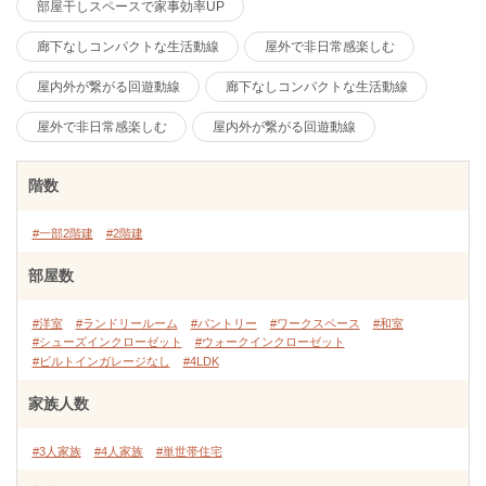
部屋干しスペースで家事効率UP
廊下なしコンパクトな生活動線
屋外で非日常感楽しむ
屋内外が繋がる回遊動線
廊下なしコンパクトな生活動線
屋外で非日常感楽しむ
屋内外が繋がる回遊動線
階数
#一部2階建
#2階建
部屋数
#洋室
#ランドリールーム
#パントリー
#ワークスペース
#和室
#シューズインクローゼット
#ウォークインクローゼット
#ビルトインガレージなし
#4LDK
家族人数
#3人家族
#4人家族
#単世帯住宅