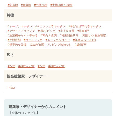
#変形地
#南道路
#土地25坪
#土地20坪〜30坪
特徴
#オープンキッチン
#ペニンシュラキッチン
#子ども見守れるキッチン
#アウトドアリビング
#2階リビング
#小上がり畳
#浴室1坪
#洗濯機からすぐ干せる
#南向き玄関
#将来間仕切り
#朝日の入る主寝室
#土間収納
#ウッドデッキ
#ルーフバルコニー
#駐車スペース1台
#標準的な設備
#1WAY玄関
#リビング吹抜なし
#1階寝室
広さ
#27坪
#24坪～27坪
#27坪
#24坪～27坪
担当建築家・デザイナー
h-fact
建築家・デザイナー
からのコメント
【全体のコンセプト】