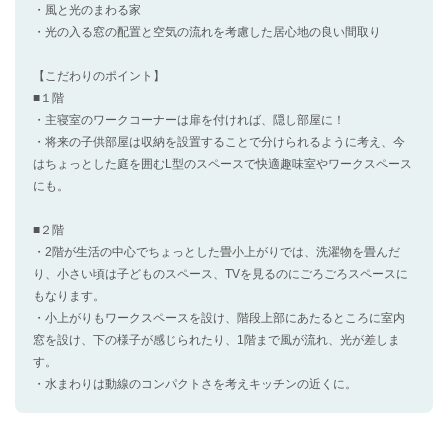
・風と光のまわる家
・光の入る窓の配置と空気の流れを考慮した居心地の良い間取り
【こだわりのポイント】
■１階
・主寝室のワークコーナーは扉を付ければ、隠し部屋に！
・将来の子供部屋は収納を設置することで分けられるように考え、今
はちょっとした庭を囲むL型のスペースで快適趣味室やワークスペース
にも。
■２階
・2階が生活の中心でちょっとした畳小上がりでは、洗濯物を畳んだ
り、小さい頃は子どものスペース、TVを見るのにごろごろスペースに
もなります。
・小上がりもワークスペースを設け、階段上部にあたるところに室内
窓を設け、下の様子が感じられたり、1階まで風が流れ、光が差しま
す。
・水まわりは動線のコンパクトさを考えキッチンの近くに。