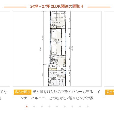
24坪～27坪 2LDK関連の間取り
もてな
光と風を取り込みプライバシーも守る、イ
広さが同じ
広さ
宅
ンナーバルコニーとつながる2階リビングの家