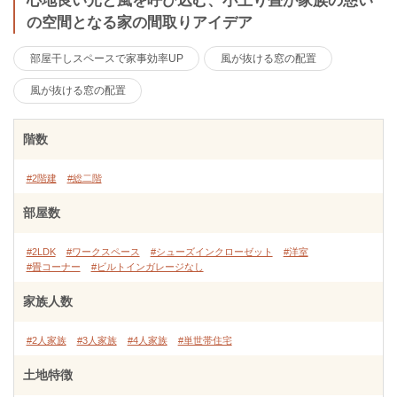
心地良い光と風を呼び込む、小上り畳が家族の憩い
の空間となる家の間取りアイデア
部屋干しスペースで家事効率UP
風が抜ける窓の配置
風が抜ける窓の配置
階数
#2階建
#総二階
部屋数
#2LDK
#ワークスペース
#シューズインクローゼット
#洋室
#畳コーナー
#ビルトインガレージなし
家族人数
#2人家族
#3人家族
#4人家族
#単世帯住宅
土地特徴