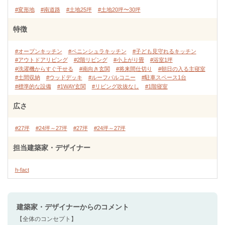
#変形地
#南道路
#土地25坪
#土地20坪〜30坪
特徴
#オープンキッチン
#ペニンシュラキッチン
#子ども見守れるキッチン
#アウトドアリビング
#2階リビング
#小上がり畳
#浴室1坪
#洗濯機からすぐ干せる
#南向き玄関
#将来間仕切り
#朝日の入る主寝室
#土間収納
#ウッドデッキ
#ルーフバルコニー
#駐車スペース1台
#標準的な設備
#1WAY玄関
#リビング吹抜なし
#1階寝室
広さ
#27坪
#24坪～27坪
#27坪
#24坪～27坪
担当建築家・デザイナー
h-fact
建築家・デザイナー
からのコメント
【全体のコンセプト】