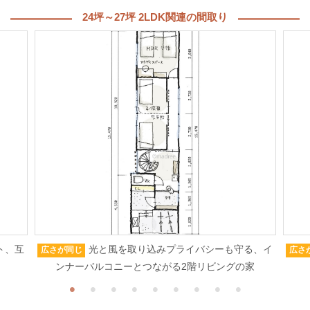
24坪～27坪 2LDK関連の間取り
ト、互
光と風を取り込みプライバシーも守る、イ
広さが同じ
広さ
ンナーバルコニーとつながる2階リビングの家