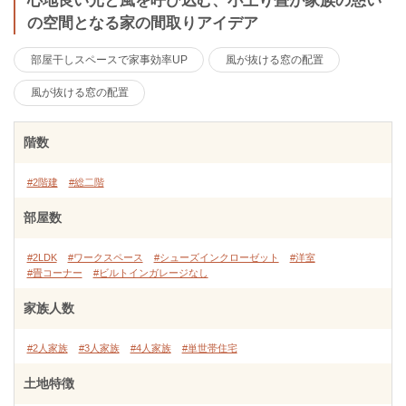
心地良い光と風を呼び込む、小上り畳が家族の憩い
の空間となる家の間取りアイデア
部屋干しスペースで家事効率UP
風が抜ける窓の配置
風が抜ける窓の配置
階数
#2階建
#総二階
部屋数
#2LDK
#ワークスペース
#シューズインクローゼット
#洋室
#畳コーナー
#ビルトインガレージなし
家族人数
#2人家族
#3人家族
#4人家族
#単世帯住宅
土地特徴