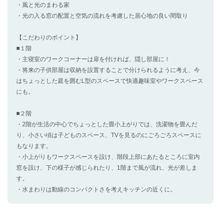
・風と光のまわる家
・光の入る窓の配置と空気の流れを考慮した居心地の良い間取り
【こだわりのポイント】
■１階
・主寝室のワークコーナーは扉を付ければ、隠し部屋に！
・将来の子供部屋は収納を設置することで分けられるように考え、今
はちょっとした庭を囲むL型のスペースで快適趣味室やワークスペース
にも。
■２階
・2階が生活の中心でちょっとした畳小上がりでは、洗濯物を畳んだ
り、小さい頃は子どものスペース、TVを見るのにごろごろスペースに
もなります。
・小上がりもワークスペースを設け、階段上部にあたるところに室内
窓を設け、下の様子が感じられたり、1階まで風が流れ、光が差しま
す。
・水まわりは動線のコンパクトさを考えキッチンの近くに。