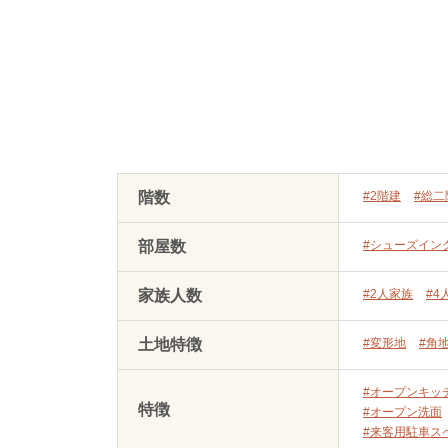
階数
#2階建
#総二
部屋数
#シューズイン
家族人数
#2人家族
#4
土地特徴
#変形地
#角
#オープンキッ
特徴
#オープン洗面
#来客用駐車ス