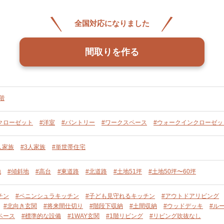
全国対応になりました
間取りを作る
階
クローゼット
#洋室
#パントリー
#ワークスペース
#ウォークインクローゼッ
人家族
#3人家族
#単世帯住宅
地
#傾斜地
#高台
#東道路
#北道路
#土地51坪
#土地50坪〜60坪
チン
#ペニンシュラキッチン
#子ども見守れるキッチン
#アウトドアリビング
#北向き玄関
#将来間仕切り
#階段下収納
#土間収納
#ウッドデッキ
#ル
ペース
#標準的な設備
#1WAY玄関
#1階リビング
#リビング吹抜なし