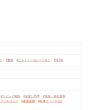
ト
#書斎
#ビルトインガレージなし
#2LDK
#リビング階段
#浴室1.25坪
#洗面・脱衣室別
ーフバルコニー
#家庭菜園
#駐車スペース2台