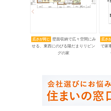
壁面収納で広々空間にみ
広さが同じ
広さ
せる、東西にのびる陽だまりリビン
で家
グの家