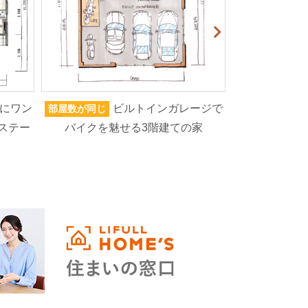
にワン
ビルトインガレージで
部屋数が同じ
家族人数が同じ
ステー
バイクを魅せる3階建ての家
ろいろなもの
高