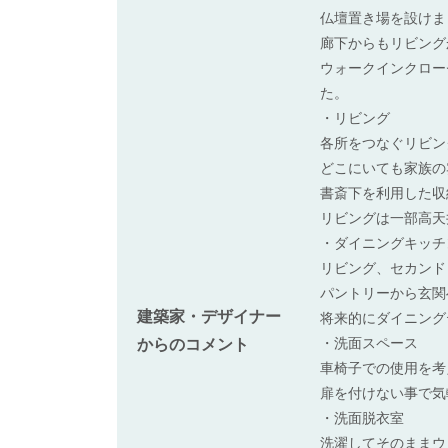
仏壇置き場を設けま
廊下からもリビング
ウォークインクロー
た。
・リビング
各所をつなぐリビン
どこにいても家族の
書斎下を利用した収
リビングは一部高天
・ダイニングキッチ
リビング、セカンド
パントリーから玄関
建築家・デザイナー
将来的にダイニング
・洗面スペース
からのコメント
車椅子での使用を考
扉を付けない事で気
・洗面脱衣室
洗濯してそのままウ