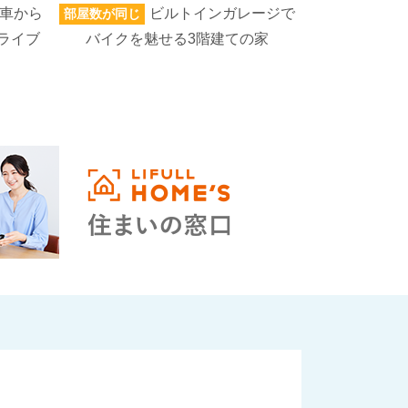
車から
ビルトインガレージで
部屋数が同じ
家族人数が同じ
ライブ
バイクを魅せる3階建ての家
ろいろなもの
高