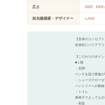
広さ
#39坪
#39坪
担当建築家・デザイナー
y_horie
【全体のコンセプト
全体的にバリアフリ
【こだわりのポイン
■１階
・玄関
ベンチを設け家族が
・シューズクローゼ
パントリーへの動線
・トイレ
車椅子で入っても介
・和室