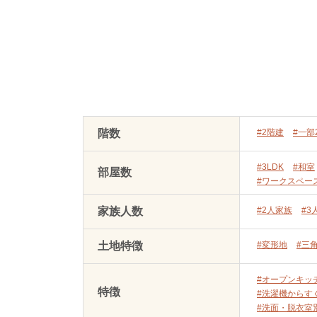
階数
#2階建
#一部
#3LDK
#和室
部屋数
#ワークスペー
家族人数
#2人家族
#3
土地特徴
#変形地
#三
#オープンキッ
特徴
#洗濯機からす
#洗面・脱衣室