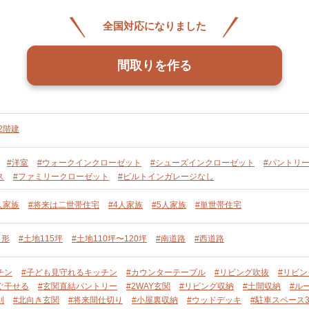
全国対応になりました
間取りを作る
2階建
#洋室
#ウォークインクローゼット
#シューズインクローゼット
#パントリ
ス
#ファミリークローゼット
#ビルトインガレージなし
人家族
#将来は二世帯住宅
#4人家族
#5人家族
#単世帯住宅
角形
#土地115坪
#土地110坪〜120坪
#南道路
#西道路
チン
#子ども見守れるキッチン
#カウンターテーブル
#リビング吹抜
#リビ
ぐ干せる
#玄関直結パントリー
#2WAY玄関
#リビング収納
#土間収納
#ル
別
#北向き玄関
#将来間仕切り
#小屋裏収納
#ウッドデッキ
#駐車スペース