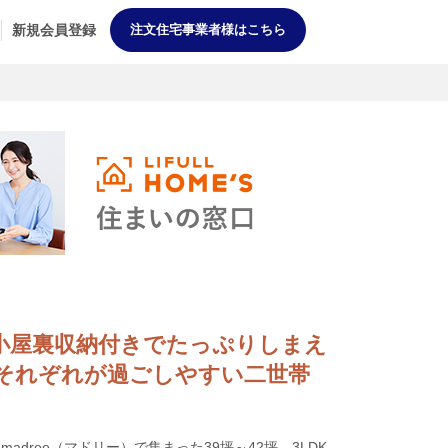
新規会員登録
注文住宅事業者様はこちら
DK] 小屋裏収納付きでたっぷりしまえ
それぞれが過ごしやすい二世帯
dree（マドリー）で集まった39坪～42坪、3LDK