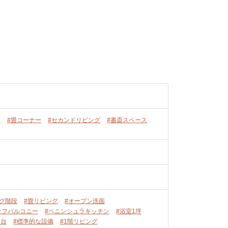
ー
#畳コーナー
#セカンドリビング
#書斎スペース
ング階段
#畳リビング
#オープン洗面
ーフバルコニー
#ペニンシュラキッチン
#浴室1坪
3台
#標準的な設備
#1階リビング