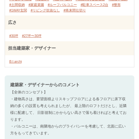
#土間収納
#家庭菜園
#ルーフバルコニー
#駐車スペース2台
#整形
#1WAY玄関
#リビング吹抜なし
#将来間仕切り
広さ
#30坪
#27坪〜30坪
担当建築家・デザイナー
B.I.archi
建築家・デザイナー
からのコメント
【全体のコンセプト】
・建物高さは、要望面積よりスキップフロアによる各フロアに床下収
納の多くの設置も考えられましたが、 最上階のロフトだけとし、近隣
様に配慮して、 日影規制にかからない高さで落ち着ければと考えてお
ります。
・バルコニーは、南隣地からのプライバシーを考慮して、北面に広い
方をもってきています。