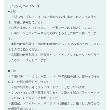
【こだわりのポイント】
■１階
・玄関へのアプローチは、狭小敷地および駐車が２台という条件か
ら、車路と併用しています。
・お客さまがいらっしゃるので、仕事ゾーンは１階としています。
・仕事ゾーンは２階のＷＣ前で完結できるように扉で区切っていま
す。
・奥様の仕事部屋は、60cm×180cmのマットを２枚並べた絵としてい
ますのでご検討ください。
・旦那様の仕事部屋は、防音室とし、ピアノとＤＴＭセットがギリギ
リ入るスペースとしています。
■２階
・２階バルコニーには、木製ルーバー等で周囲を囲い、空からの採光
により外部の物干しができます。
・２階の階段扉以降はプライベートゾーンとなっています。
・２つのトイレの使用頻度を考えると、２階と３階のプライベートゾ
ーンにあった方がよいと判断しました。
・主寝室、ドライルーム、サニタリーに隣接させ、物干し以外でもの
使用勝手があります。