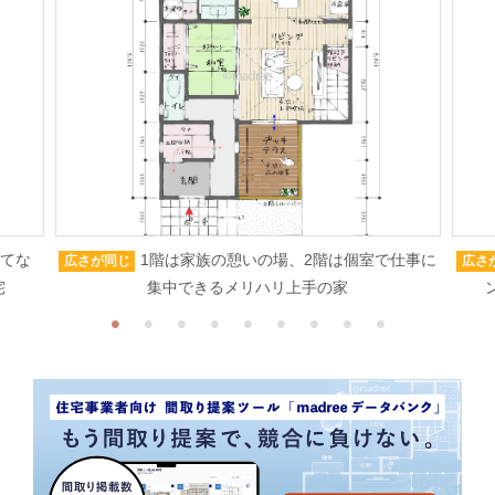
もてな
1階は家族の憩いの場、2階は個室で仕事に
広さが同じ
広さ
宅
集中できるメリハリ上手の家