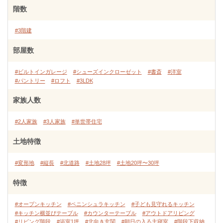
階数
#3階建
部屋数
#ビルトインガレージ
#シューズインクローゼット
#書斎
#洋室
#パントリー
#ロフト
#3LDK
家族人数
#2人家族
#3人家族
#単世帯住宅
土地特徴
#変形地
#縦長
#北道路
#土地28坪
#土地20坪〜30坪
特徴
#オープンキッチン
#ペニンシュラキッチン
#子ども見守れるキッチン
#キッチン横並びテーブル
#カウンターテーブル
#アウトドアリビング
#リビング階段
#浴室1坪
#北向き玄関
#朝日の入る主寝室
#階段下収納