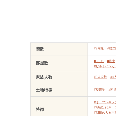
階数
#2階建
#総二
#3LDK
#和室
部屋数
#ビルトインガ
家族人数
#3人家族
#4
土地特徴
#整形地
#南
#オープンキッ
#浴室1.25坪
特徴
#朝日の入る主