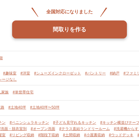
全国対応になりました
間取りを作る
階
#趣味室
#洋室
#シューズインクローゼット
#パントリー
#納戸
#ファミ
レージなし
人家族
#単世帯住宅
道路
#土地40坪
#土地40坪〜50坪
チン
#ペニンシュラキッチン
#子ども見守れるキッチン
#キッチン横並びテー
#洗面・脱衣室別
#オープン洗面
#テラス直結ランドリールーム
#洗濯機からす
寝室
#リビング収納
#階段下収納
#土間収納
#小屋裏収納
#ウッドデッキ