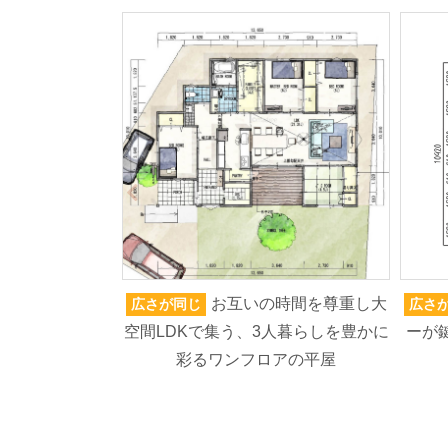
お互いの時間を尊重し大
広さが同じ
広さ
空間LDKで集う、3人暮らしを豊かに
ーが
彩るワンフロアの平屋