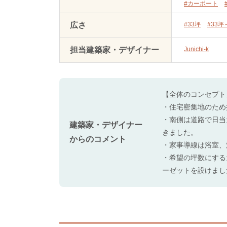
#カーポート
広さ
#33坪
#33坪
担当建築家・デザイナー
Junichi-k
【全体のコンセプト
・住宅密集地のため
・南側は道路で日当
建築家・デザイナー
きました。
からのコメント
・家事導線は浴室、
・希望の坪数にする
ーゼットを設けまし