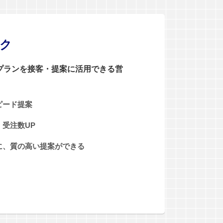
ンク
0プランを接客・提案に活用できる営
ピード提案
受注数UP
に、質の高い提案ができる