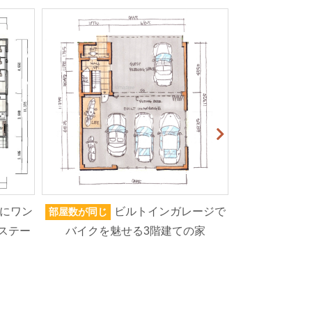
にワン
ビルトインガレージで
部屋数が同じ
家族人数が同じ
ステー
バイクを魅せる3階建ての家
ろいろなもの
高