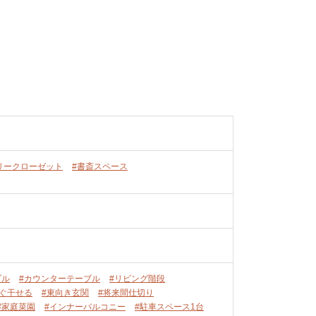
リークローゼット
#書斎スペース
ブル
#カウンターテーブル
#リビング階段
ぐ干せる
#東向き玄関
#将来間仕切り
#家庭菜園
#インナーバルコニー
#駐車スペース1台