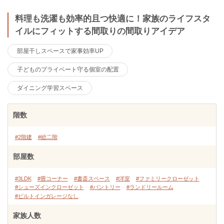
料理も洗濯も効率的且つ快適に！家族のライフスタ
イルにフィットする間取りの間取りアイデア
部屋干しスペースで家事効率UP
子どものプライベート守る個室の配置
ダイニング学習スペース
階数
#2階建
#総二階
部屋数
#3LDK
#畳コーナー
#書斎スペース
#洋室
#ファミリークローゼット
#シューズインクローゼット
#パントリー
#ランドリールーム
#ビルトインガレージなし
家族人数