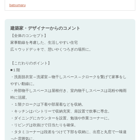
batsumaru
建築家・デザイナー
からのコメント
【全体のコンセプト】
家事動線を考慮した、生活しやすい住宅
広々ウッドデッキで、憩いやくつろぎの場所に。
【こだわりのポイント】
■１階
・洗面脱衣室⇔洗濯室⇔物干しスペース⇔クロークを繋げて家事をし
やすい動線に。
・外部物干しスペースは屋根付き、室内物干しスペースは花粉や梅雨
時に活躍。
・１階クロークは下着や部屋着などを収納。
・キッチンはパントリーで収納充実、扉設置で炊事に専念。
・ダイニングにカウンターを設置、勉強や作業コーナーに。
・リビングは吹抜けで日当たりを確保。
・タタミコーナーは段差をつけて下部を収納に、出窓と丸窓で一味違
った雰囲気に。