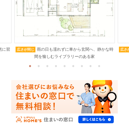
然に習
雨の日も濡れずに車から玄関へ、静かな時
広さが同じ
広さ
間を愉しむライブラリーのある家