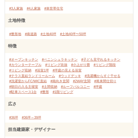
#3人家族
#4人家族
#単世帯住宅
土地特徴
#整形地
#南道路
#土地40坪
#土地40坪〜50坪
特徴
#オープンキッチン
#ペニンシュラキッチン
#子ども見守れるキッチン
#カウンターテーブル
#リビング吹抜
#小上がり畳
#リビング階段
#リビング収納
#浴室1坪
#坪庭の見える浴室
#テラス直結ランドリールーム
#ウッドデッキ
#洗濯機からすぐ干せる
#洗濯室からFC/WIC直結
#南向き玄関
#2WAY玄関
#将来間仕切り
#朝日の入る主寝室
#土間収納
#ルーフバルコニー
#坪庭
#駐車スペース1台
#整形
#1階リビング
広さ
#36坪
#36坪～39坪
担当建築家・デザイナー