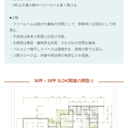
・SICは大量の靴やベビーカーも楽々置ける。
■２階
・フリールームは遊びや趣味の空間として、来客時には宿泊として利
用も。
・子供室は将来２部屋に仕切り可能。
・主寝室は書斎・趣味室を設置、それぞれの空間を確保。
・バルコニー物干しスペースは屋根付き、突然の雨でも安心。
・２階クロークは、洋服や宿泊用の布団などを収納。
36坪～39坪 3LDK関連の間取り