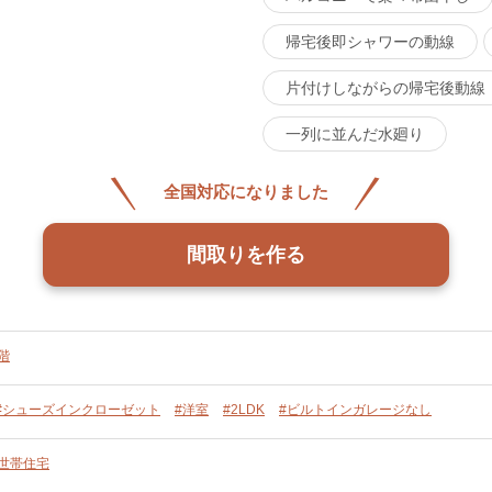
帰宅後即シャワーの動線
片付けしながらの帰宅後動線
一列に並んだ水廻り
全国対応になりました
間取りを作る
階
#シューズインクローゼット
#洋室
#2LDK
#ビルトインガレージなし
単世帯住宅