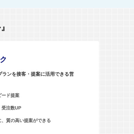
ル』
ンク
0プランを接客・提案に活用できる営
ピード提案
受注数UP
に、質の高い提案ができる