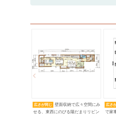
壁面収納で広々空間にみ
広さが同じ
広さ
せる、東西にのびる陽だまりリビン
で家