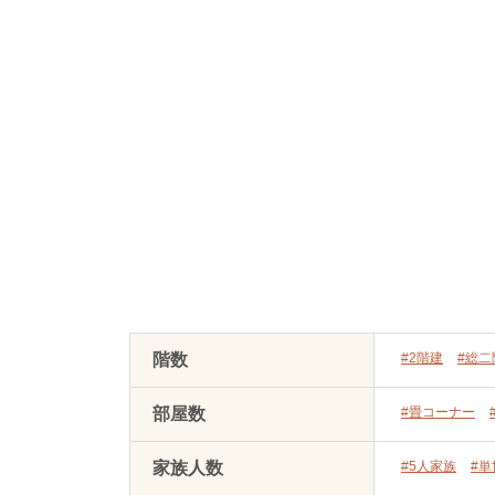
階数
#2階建
#総二
部屋数
#畳コーナー
家族人数
#5人家族
#