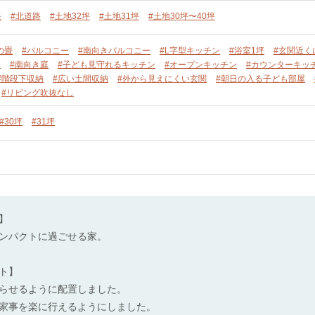
長
#北道路
#土地32坪
#土地31坪
#土地30坪〜40坪
の畳
#バルコニー
#南向きバルコニー
#L字型キッチン
#浴室1坪
#玄関近く
ー
#南向き庭
#子ども見守れるキッチン
#オープンキッチン
#カウンターキッ
#階段下収納
#広い土間収納
#外から見えにくい玄関
#朝日の入る子ども部屋
#リビング吹抜なし
#30坪
#31坪
】
ンパクトに過ごせる家。
ト】
らせるように配置しました。
家事を楽に行えるようにしました。