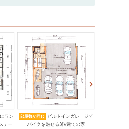
にワン
ビルトインガレージで
部屋数が同じ
家族人数が同じ
ステー
バイクを魅せる3階建ての家
ろいろなもの