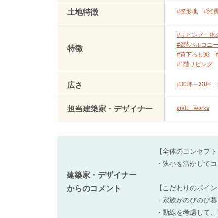
土地特徴
#整形地
#縦
#リビング一体
#2階バルコニ
特徴
#荷下ろし楽
#1階リビング
広さ
#30坪～33坪
担当建築家・デザイナー
craft works
【全体のコンセプト
・狭小を活かしてコ
建築家・デザイナー
【こだわりのポイン
からのコメント
・家族がのびのび暮
・動線を考慮して、