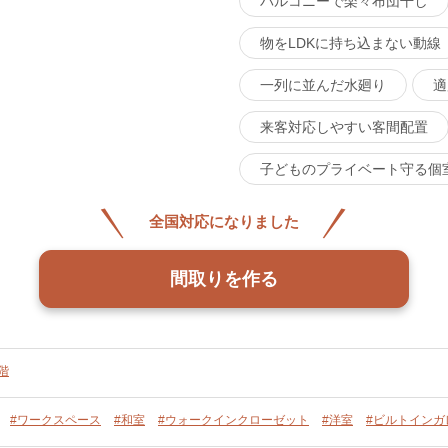
バルコニーで楽々布団干し
物をLDKに持ち込まない動線
一列に並んだ水廻り
適
来客対応しやすい客間配置
子どものプライベート守る個
全国対応になりました
間取りを作る
階
#ワークスペース
#和室
#ウォークインクローゼット
#洋室
#ビルトインガ