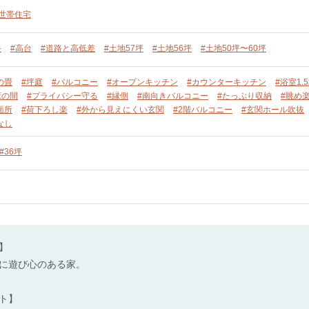
単世帯住宅
路
#高台
#道路と高低差
#土地57坪
#土地56坪
#土地50坪〜60坪
の畳
#坪庭
#バルコニー
#オープンキッチン
#カウンターキッチン
#浴室1.
床の間
#プライバシー守る
#縁側
#南向きバルコニー
#たっぷり収納
#眺め
面所
#荷下ろし楽
#外から見えにくい玄関
#2階バルコニー
#玄関ホール吹抜
なし
#36坪
】
に遊び心のある家。
ト】