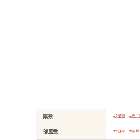
階数
#2階建
#総二
部屋数
#4LDK
#納戸