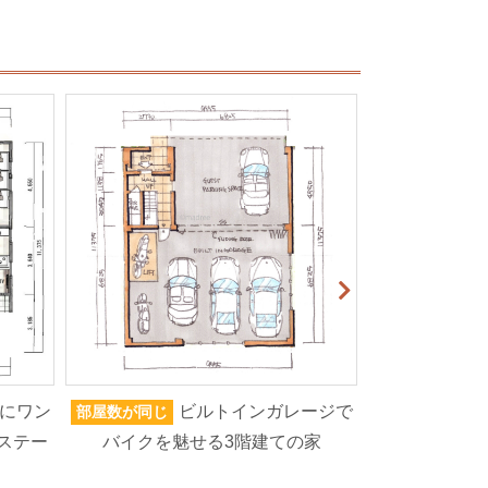
にワン
ビルトインガレージで
部屋数が同じ
家族人数が同じ
ステー
バイクを魅せる3階建ての家
ろいろなもの
高