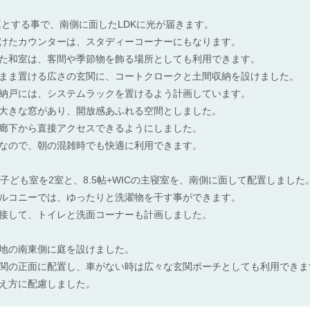
庭とする事で、南側に面したLDKに光が届きます。
けたカウンターは、スタディーコーナーにもなります。
た和室は、客間や季節物を飾る場所としても利用できます。
まま置ける広さの玄関に、コートクロークと土間収納を設けました。
納戸には、システムラックを置けるよう計画しています。
大きな窓があり、開放感あふれる空間としました。
廊下から直接アクセスできるようにしました。
なので、朝の混雑時でも快適に利用できます。
子ども室を2室と、8.5帖+WICの主寝室を、南側に面して配置しました
ルコニーでは、ゆったりと洗濯物を干す事ができます。
接して、トイレと洗面コーナーも計画しました。
地の南東側に庭を設けました。
関の正面に配置し、車がない時は広々な玄関ポーチとしても利用できま
え方に配慮しました。