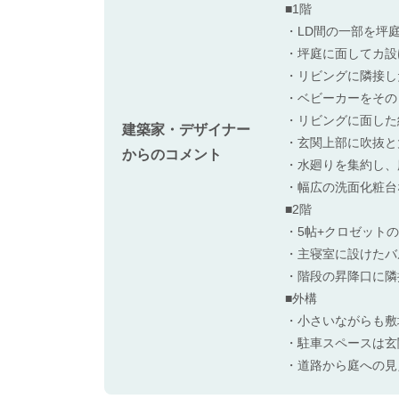
■1階
・LD間の一部を坪
・坪庭に面してカ設
・リビングに隣接し
・ベビーカーをその
・リビングに面した
建築家・デザイナー
・玄関上部に吹抜と
からのコメント
・水廻りを集約し、
・幅広の洗面化粧台
■2階
・5帖+クロゼットの
・主寝室に設けたバ
・階段の昇降口に隣
■外構
・小さいながらも敷
・駐車スペースは玄
・道路から庭への見