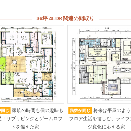
36坪 4LDK関連の間取り
家族の時間も個の趣味も
将来は平屋のよう
が同じ
階数が同じ
足！サブリビングとゲームロフ
フロア生活を愉しむ、ライフ
トを備えた家
ジ変化に応える家