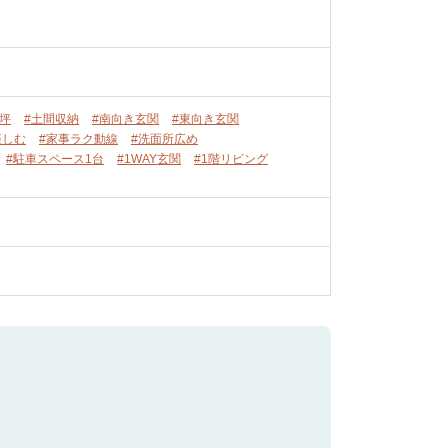
5坪
#土間収納
#南向き玄関
#東向き玄関
楽しむ
#家事ラク動線
#洗面所広め
#駐車スペース1台
#1WAY玄関
#1階リビング