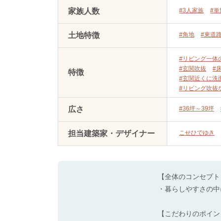
家族人数
#3人家族
#
土地特徴
#角地
#東道
#リビング一体
#玄関吹抜
#
特徴
#玄関近くに洗
#リビング吹抜
広さ
#36坪～39坪
担当建築家・デザイナー
こせひでゆき
【全体のコンセプト
・暮らしやすさの中
【こだわりのポイン