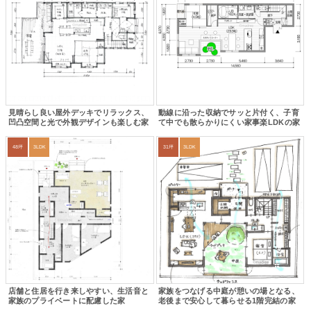
見晴らし良い屋外デッキでリラックス、
動線に沿った収納でサッと片付く、子育
凹凸空間と光で外観デザインも楽しむ家
て中でも散らかりにくい家事楽LDKの家
48坪
3LDK
31坪
3LDK
店舗と住居を行き来しやすい、生活音と
家族をつなげる中庭が憩いの場となる、
家族のプライベートに配慮した家
老後まで安心して暮らせる1階完結の家