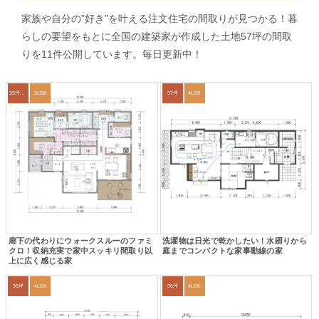
家族や自分の”好き”を叶える注文住宅の間取りが見つかる！暮
らしの要望をもとに全国の建築家が作成した土地57坪の間取
りを11件公開しています。毎日更新中！
39坪～42坪
3LDK
37坪
4LDK
廊下の代わりにウォークスルーのファミ
洗濯物は日光で乾かしたい！水廻りから
クロ！収納充実で家中スッキリ間取り以
庭までコンパクトな家事動線の家
上に広く感じる家
36坪
4LDK
36坪
4LDK