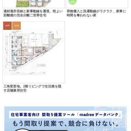
適材適所収納と家事動線を重視、程よい
荷物搬入と洗濯動線がラクラク、家事に
距離感の完全分離二世帯住宅
時間を奪われない家
45坪
2LDK
三角変形地、2階リビングで生活感を隠
す店舗兼用住宅