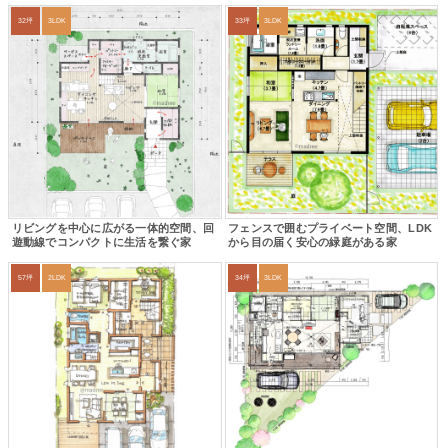
32坪
3LDK
33坪
3LDK
リビングを中心に広がる一体的空間、回
フェンスで囲むプライベート空間、LDK
遊動線でコンパクトに生活を繋ぐ家
から目の届く安心の緑庭がある家
57坪
2LDK
34坪
3LDK