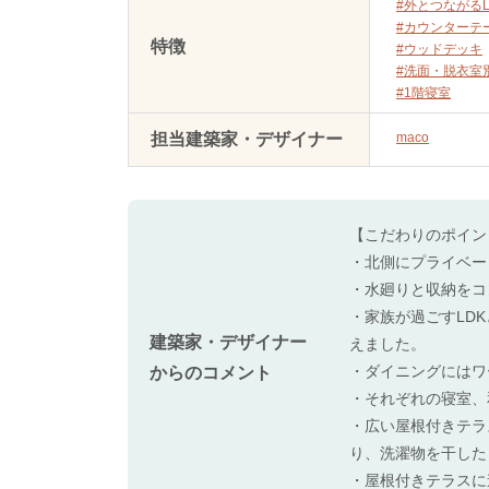
#外とつながるL
#カウンターテ
特徴
#ウッドデッキ
#洗面・脱衣室
#1階寝室
担当建築家・デザイナー
maco
【こだわりのポイン
・北側にプライベー
・水廻りと収納をコ
・家族が過ごすLD
建築家・デザイナー
えました。
・ダイニングにはワ
からのコメント
・それぞれの寝室、
・広い屋根付きテラ
り、洗濯物を干した
・屋根付きテラスに