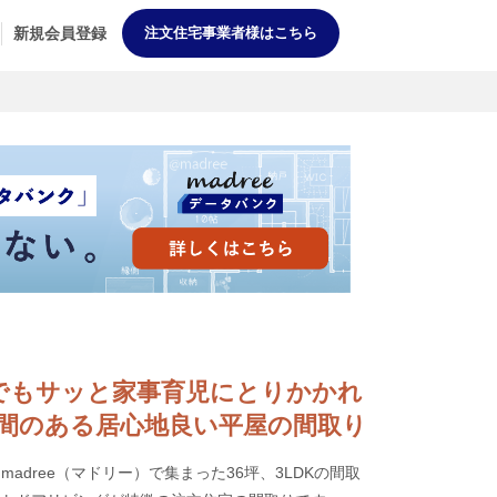
新規会員登録
注文住宅事業者様はこちら
料理中でもサッと家事育児にとりかかれ
間のある居心地良い平屋の間取り
adree（マドリー）で集まった36坪、3LDKの間取