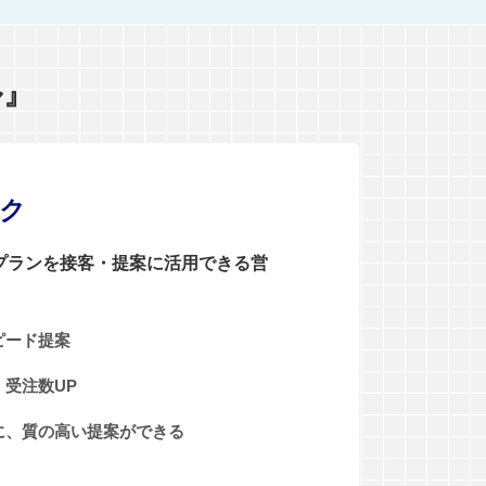
ル』
ンク
0プランを接客・提案に活用できる営
ピード提案
受注数UP
に、質の高い提案ができる