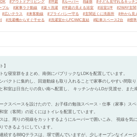
DK
#アウトドアリビング
#坪庭
#ルーバー
#縁側
#子ども見守れるキッチ
ーブル
#家事ラク動線
#楽々洗濯
#坪庭の見える浴室
#浴室1坪
#2WAY玄関
#広いテラス
#来客動線
#プライバシー守る
#玄関近くに洗面所
#外から見
別
#洗濯機からすぐ干せる
#洗濯室からFC/WIC直結
#駐車スペース2台
#標
ト】
トな寝室群をまとめ、南側にパブリックなLDKを配置しています。
ンパクトに集約し、回遊動線も取り入れることで家事のしやすい間取り
Kと和室は日当たりの良い南へ配置し、 キッチンからLDが見渡せ、ま
ークスペースを設けたので、お子様の勉強スペース・仕事（家事）スペ
和室（客間）の近くにはトイレを配置しています。
スは、周りの視線をカットするようにルーバーで囲いこみ、 視線を気
りできるようにしています。
連続するBBQテラスは、塀で囲んでいますが、少しオープンなイメー