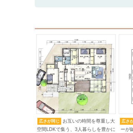
お互いの時間を尊重し大
広さが同じ
広さ
空間LDKで集う、3人暮らしを豊かに
ーが