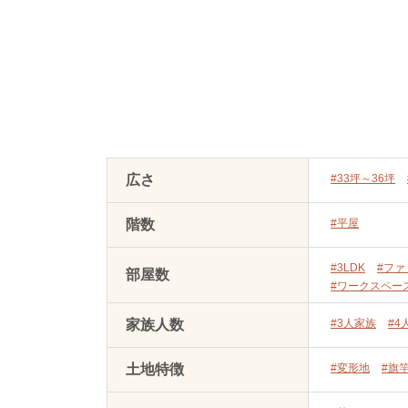
広さ
#33坪～36坪
階数
#平屋
#3LDK
#フ
部屋数
#ワークスペー
家族人数
#3人家族
#4
土地特徴
#変形地
#旗