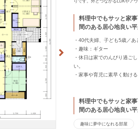
りです。外とつながるLDKやア
料理中でもサッと家事
間のある居心地良い平
・40代夫婦、子ども5歳／あ
・趣味：ギター
・休日は家でのんびり過ごし
い。
・家事や育児に素早く動ける
料理中でもサッと家事
間のある居心地良い平
趣味に夢中になれる部屋