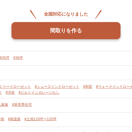
全国対応になりました
間取りを作る
#35坪
#36坪
ァミリークローゼット
#シューズインクローゼット
#和室
#ウォークインクロー
ス
#洋室
#ビルトインガレージなし
人家族
#単世帯住宅
竿地
#南道路
#土地110坪〜120坪