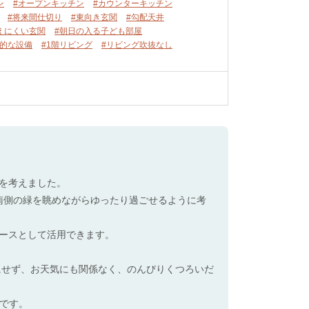
ン
#オープンキッチン
#カウンターキッチン
#将来間仕切り
#東向き玄関
#勾配天井
えにくい玄関
#朝日の入る子ども部屋
準的な設備
#1階リビング
#リビング吹抜なし
を考えました。
た南側の緑を眺めながらゆったり過ごせるように考
ースとして活用できます。
にせず、お天気にも関係なく、のんびりくつろいだ
ジです。