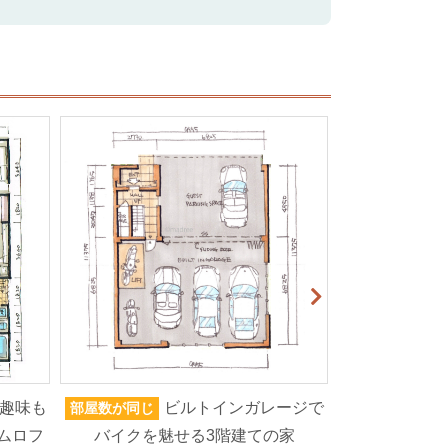
趣味も
ビルトインガレージで
部屋数が同じ
家族人数が同じ
ムロフ
バイクを魅せる3階建ての家
ろいろなもの