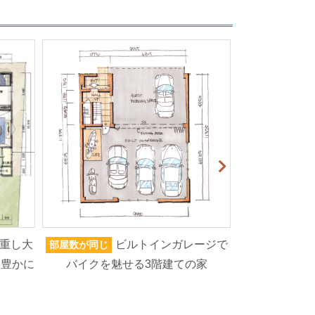
重し大
ビルトインガレージで
部屋数が同じ
家族人数が同じ
を豊かに
バイクを魅せる3階建ての家
ろいろなもの
高