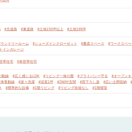
〜30坪
地
#北道路
#東道路
#土地150坪以上
#土地199坪
#ランドリールーム
#シューズインクローゼット
#書斎スペース
#ワークスペー
ルトインガレージ
単世帯住宅
#単世帯住宅
の動線
#広く感じるLDK
#リビング一体の畳
#プライバシー守る
#オープンキ
#来客動線
#楽々洗濯
#浴室1坪
#2WAY玄関
#荷下ろし楽
#広い土間収納
ス
#標準的な設備
#1階リビング
#リビング吹抜なし
#1階寝室