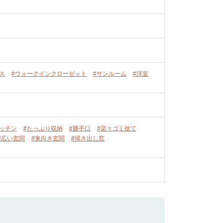
ス
#ウォークインクローゼット
#サンルーム
#洋室
ッチン
#たっぷり収納
#勝手口
#楽々ゴミ捨て
#広い玄関
#東向き玄関
#掃き出し窓