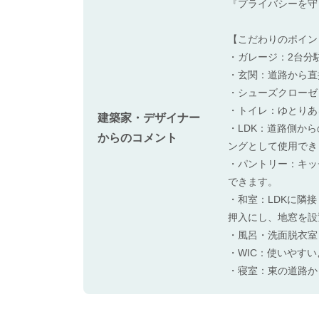
『プライバシーを守
【こだわりのポイン
・ガレージ：2台分
・玄関：道路から直
・シューズクローゼ
・トイレ：ゆとりあ
建築家・デザイナー
・LDK：道路側か
からのコメント
ングとして使用でき
・パントリー：キッ
できます。
・和室：LDKに隣
押入にし、地窓を設
・風呂・洗面脱衣室
・WIC：使いやす
・寝室：東の道路か