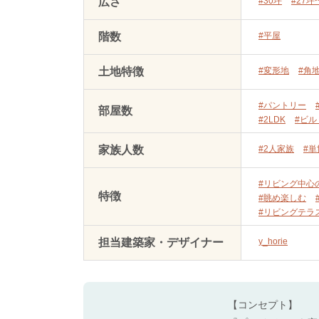
広さ
#30坪
#27坪
階数
#平屋
土地特徴
#変形地
#角
#パントリー
部屋数
#2LDK
#ビ
家族人数
#2人家族
#
#リビング中心
特徴
#眺め楽しむ
#リビングテラ
担当建築家・デザイナー
y_horie
【コンセプト】