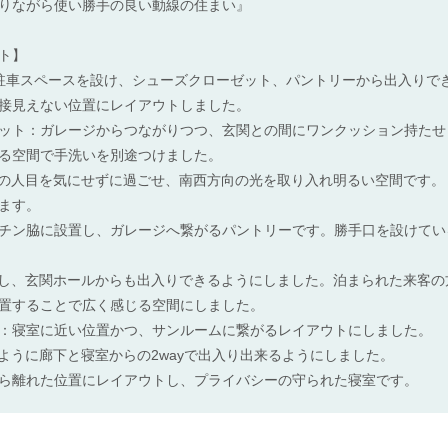
りながら使い勝手の良い動線の住まい』
ト】
駐車スペースを設け、シューズクローゼット、パントリーから出入りで
接見えない位置にレイアウトしました。
ット：ガレージからつながりつつ、玄関との間にワンクッション持たせ
る空間で手洗いを別途つけました。
らの人目を気にせずに過ごせ、南西方向の光を取り入れ明るい空間です
ます。
チン脇に設置し、ガレージへ繋がるパントリーです。勝手口を設けてい
接し、玄関ホールからも出入りできるようにしました。泊まられた来客の
置することで広く感じる空間にしました。
：寝室に近い位置かつ、サンルームに繋がるレイアウトにしました。
いように廊下と寝室からの2wayで出入り出来るようにしました。
ら離れた位置にレイアウトし、プライバシーの守られた寝室です。