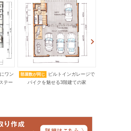
にワン
ビルトインガレージで
部屋数が同じ
家族人数が同じ
ステー
バイクを魅せる3階建ての家
ろいろなもの
高