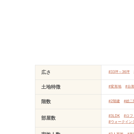
広さ
#33坪～36坪
土地特徴
#変形地
#台
階数
#2階建
#総二
#3LDK
#ロフ
部屋数
#ウォークイン
#3人家族
#