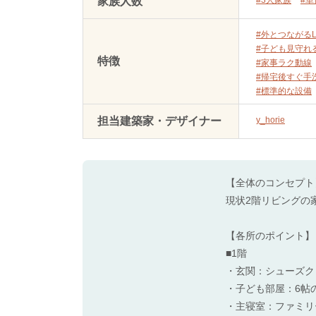
家族人数
#外とつながるL
#子ども見守れ
特徴
#家事ラク動線
#帰宅後すぐ手
#標準的な設備
担当建築家・デザイナー
y_horie
【全体のコンセプト
現状2階リビングの
【各所のポイント】
■1階
・玄関：シューズク
・子ども部屋：6帖
・主寝室：ファミリ