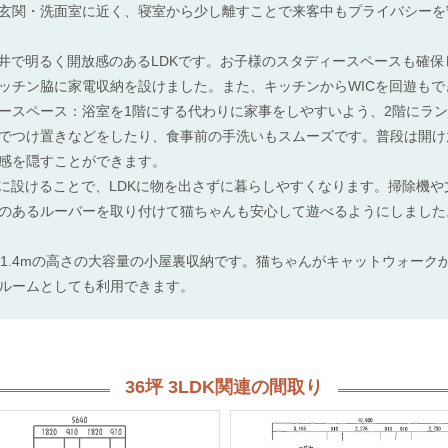
玄関・洗面室に近く、寝室から少し離すことで来客中もプライバシーを
天井で明るく開放感のあるLDKです。お子様のスタディースペースも確
ッチン脇に家電収納を設けました。また、キッチンからWICを回遊もで
ースペース：浴室を1階にする代わりに家事をしやすいよう、2階にラ
でつけ置きなどをしたり、食事前の手洗いもスムーズです。普段は開け
感を隠すことができます。
階に設けることで、LDKに物を出さずに暮らしやすくなります。掃除機
のあるルーバーを取り付けて猫ちゃんも安心して遊べるようにしました
X1.4mの高さの大容量の小屋裏収納です。猫ちゃんがキャットウォー
ルームとしても利用できます。
36坪 3LDK関連の間取り