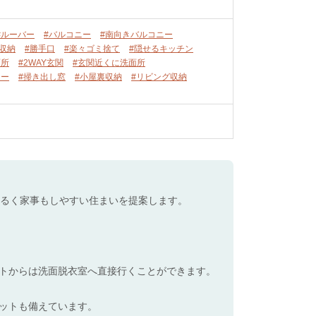
#ルーバー
#バルコニー
#南向きバルコニー
収納
#勝手口
#楽々ゴミ捨て
#隠せるキッチン
面所
#2WAY玄関
#玄関近くに洗面所
ニー
#掃き出し窓
#小屋裏収納
#リビング収納
明るく家事もしやすい住まいを提案します。
トからは洗面脱衣室へ直接行くことができます。
ットも備えています。