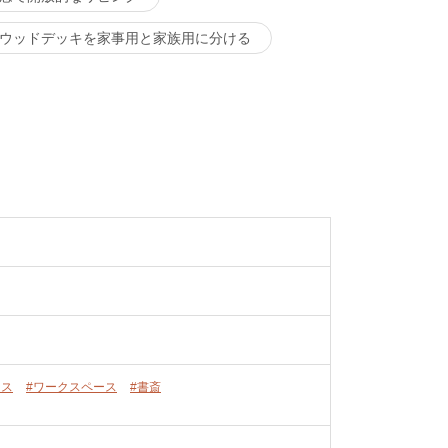
ウッドデッキを家事用と家族用に分ける
ース
#ワークスペース
#書斎