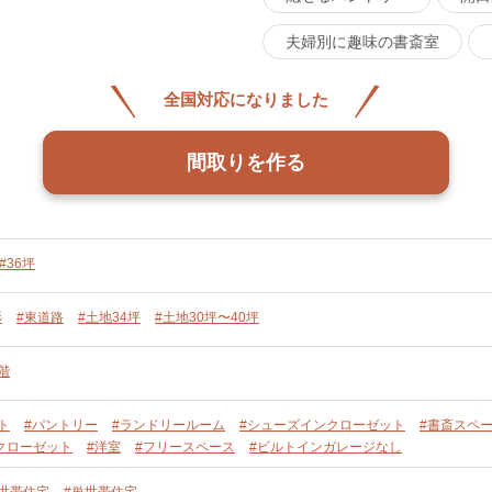
夫婦別に趣味の書斎室
全国対応になりました
間取りを作る
#36坪
形
#東道路
#土地34坪
#土地30坪〜40坪
階
ト
#パントリー
#ランドリールーム
#シューズインクローゼット
#書斎スペ
クローゼット
#洋室
#フリースペース
#ビルトインガレージなし
単世帯住宅
#単世帯住宅