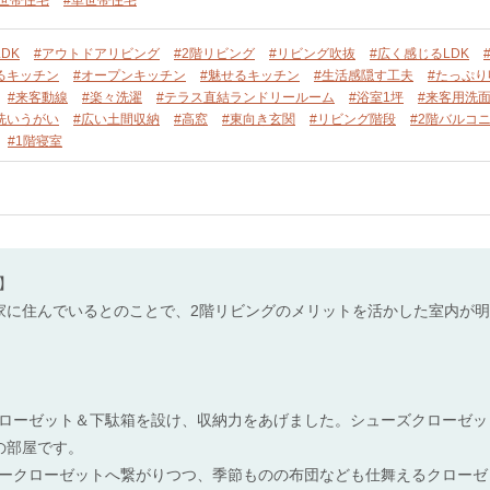
DK
#アウトドアリビング
#2階リビング
#リビング吹抜
#広く感じるLDK
るキッチン
#オープンキッチン
#魅せるキッチン
#生活感隠す工夫
#たっぷり
#来客動線
#楽々洗濯
#テラス直結ランドリールーム
#浴室1坪
#来客用洗
洗いうがい
#広い土間収納
#高窓
#東向き玄関
#リビング階段
#2階バルコ
#1階寝室
】
家に住んでいるとのことで、2階リビングのメリットを活かした室内が
ローゼット＆下駄箱を設け、収納力をあげました。シューズクローゼッ
の部屋です。
ークローゼットへ繋がりつつ、季節ものの布団なども仕舞えるクローゼ