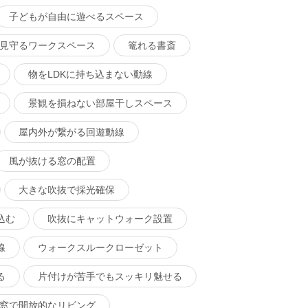
子どもが自由に遊べるスペース
見守るワークスペース
篭れる書斎
物をLDKに持ち込まない動線
景観を損ねない部屋干しスペース
屋内外が繋がる回遊動線
風が抜ける窓の配置
大きな吹抜で採光確保
込む
吹抜にキャットウォーク設置
線
ウォークスルークローゼット
る
片付けが苦手でもスッキリ魅せる
窓で開放的なリビング