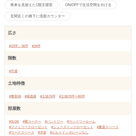
将来を見据えた1階主寝室
ON/OFFで生活空間を分ける
玄関近くの廊下に洗面カウンター
広さ
#33坪～36坪
#34坪
階数
#平屋
土地特徴
#整形地
#南道路
#土地76坪
#土地70坪〜80坪
部屋数
#3LDK
#畳コーナー
#パントリー
#ランドリールーム
#ファミリークローゼット
#シューズインクローゼット
#書斎スペース
#ワークスペース
#洋室
#ビルトインガレージなし