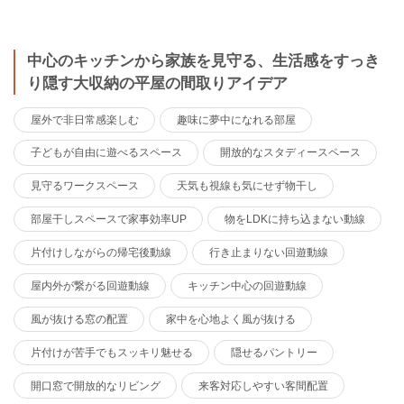
中心のキッチンから家族を見守る、生活感をすっき
り隠す大収納の平屋の間取りアイデア
屋外で非日常感楽しむ
趣味に夢中になれる部屋
子どもが自由に遊べるスペース
開放的なスタディースペース
見守るワークスペース
天気も視線も気にせず物干し
部屋干しスペースで家事効率UP
物をLDKに持ち込まない動線
片付けしながらの帰宅後動線
行き止まりない回遊動線
屋内外が繋がる回遊動線
キッチン中心の回遊動線
風が抜ける窓の配置
家中を心地よく風が抜ける
片付けが苦手でもスッキリ魅せる
隠せるパントリー
開口窓で開放的なリビング
来客対応しやすい客間配置