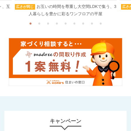
ト、互
お互いの時間を尊重し大空間LDKで集う、3
広さが同じ
広さ
人暮らしを豊かに彩るワンフロアの平屋
キャンペーン