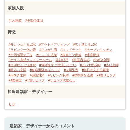
家族人数
#3人家族
#単世帯住宅
特徴
#外とつながるLDK
#アウトドアリビング
#広く感じるLDK
#リビング一体の畳
#小上がり畳
#ウッドデッキ
#オープンキッチン
#生活感隠す工夫
#たっぷり収納
#家事ラク動線
#来客動線
#テラス直結ランドリールーム
#浴室1坪
#洗面所広め
#2WAY玄関
#玄関近くに洗面所
#帰宅後すぐ手洗いうがい
#広い土間収納
#広い玄関
#明るい玄関
#来客用駐車スペース
#夫婦別室
#朝日の入る主寝室
#南向き玄関
#感染対策
#リビング収納
#標準的な設備
#1階リビング
#1階寝室
#1階リビング
#リビング吹抜なし
担当建築家・デザイナー
ヒサ
建築家・デザイナー
からのコメント