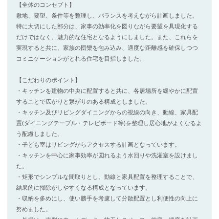
【全体のコンセプト】
敷地、要望、条件等を整理し、バランスを考えながら計画しました。
特に大切にした部分は、家事の効率化を図りながら要望を具現化する
だけではなく、魅力的な住宅となるようにしました。また、これらを
実現すると共に、家族の団欒を包み込み、適度な距離感を確保しつつ
コミニケーションがとれる住宅を目指しました。
【こだわりのポイント】
・キッチンを建物の中央に配置すると共に、各居場所を緩やかに配置
することで広がりと繋がりのある構成としました。
・キッチン及びリビングダイニングからの視線の向き、動線、家具配
置(ダイニングテーブル・テレビボード等)を整理し居心地がよくなるよ
う配慮しました。
・子ども室はリビングからアクセスする計画となっています。
・キッチンを中心に家事効率が図れるよう水回りや洗濯室を設けまし
た。
・矩形でシンプルな間取りとし、動線と家具配置を整理することで、
結果的に掃除がしやすくなる構成となっています。
・収納を多めにし、使い勝手を考慮して分散配置とし利便性の向上に
努めました。