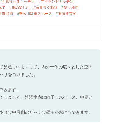
ども見守れるキッチン
#アイランドキッチン
捨て
#眺め楽しむ
#家事ラク動線
#楽々洗濯
土間収納
#来客用駐車スペース
#東向き玄関
して見通しのよくして、内外一体の広々とした空間
ハリをつけました。
できます。
くしました。洗濯室内に内干しスペース、中庭と
あれば中庭側のサッシは壁＋小窓にもできます。