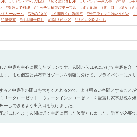
DK
#リビング中心の動線
#広く感じるLDK
#リビング一体の畳
#中庭
#子
ン
#複数人で料理
#キッチン横並びテーブル
#すぐ配膳
#勝手口
#楽々ゴミ
ンドリールーム
#2WAY玄関
#玄関近くに洗面所
#帰宅後すぐ手洗いうがい
#
#1階寝室
#将来間仕切り
#1階リビング
#リビング吹抜なし
した中庭を中心に据えたプランです。玄関からLDKにかけて中庭を介
ます。また個室と共有部はゾーンを明確に分けて、プライバシーにメリ
にすると中庭側の開口を大きくとれるので、より明るい空間とすることが
ミリークローゼット、ウォークインクローゼットを配置し家事動線を短
外干しできるよう出入口を設けました。
配が伝わるよう玄関に近く中庭に面した位置としました。防音が必要で