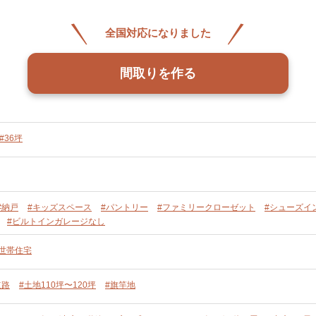
全国対応になりました
間取りを作る
#36坪
#納戸
#キッズスペース
#パントリー
#ファミリークローゼット
#シューズイ
#ビルトインガレージなし
単世帯住宅
道路
#土地110坪〜120坪
#旗竿地