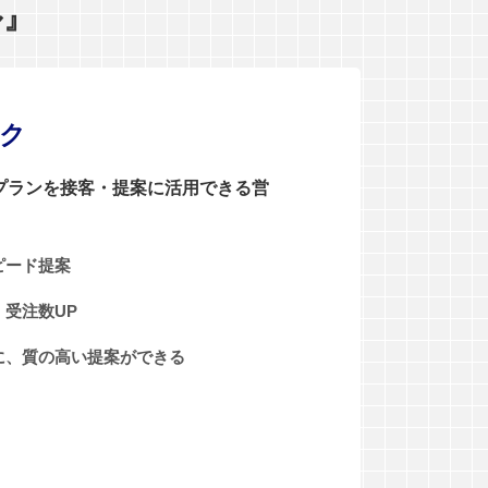
ル』
ンク
0プランを接客・提案に活用できる営
ピード提案
受注数UP
に、質の高い提案ができる