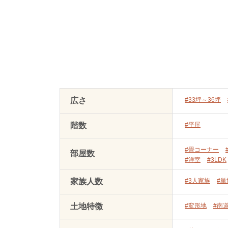
広さ
#33坪～36坪
階数
#平屋
#畳コーナー
部屋数
#洋室
#3LDK
家族人数
#3人家族
#
土地特徴
#変形地
#南