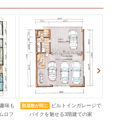
趣味も
ビルトインガレージで
部屋数が同じ
家族人数が同じ
ムロフ
バイクを魅せる3階建ての家
ろいろなもの
高