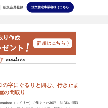
新規会員登録
注文住宅事業者様はこちら
中庭をロの字にぐるりと囲む、行き止ま
屋の間取り
adree（マドリー）で集まった36坪、3LDKの間取