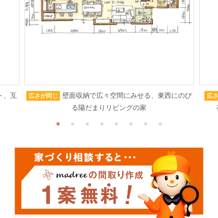
ト、互
壁面収納で広々空間にみせる、東西にのび
広さが同じ
広
る陽だまりリビングの家