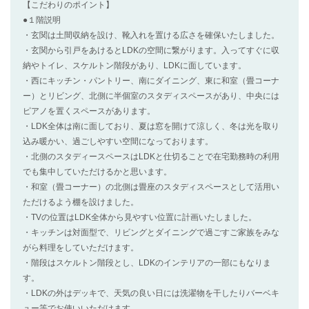
【こだわりのポイント】
●１階説明
・玄関は土間収納を設け、靴入れを置ける広さを確保いたしました。
・玄関から引戸をあけるとLDKの空間に繋がります。入ってすぐに収
納やトイレ、スケルトン階段があり、LDKに面しています。
・西にキッチン・パントリー、南にダイニング、東に和室（畳コーナ
ー）とリビング、北側に半個室のスタディスペースがあり、中央には
ピアノを置くスペースがあります。
・LDK全体は南に面しており、夏は窓を開けて涼しく、冬は光を取り
込み暖かい、過ごしやすい空間になっております。
・北側のスタディースペースはLDKと仕切ることで在宅勤務時の利用
でも集中していただけるかと思います。
・和室（畳コーナー）の北側は畳座のスタディスペースとして活用い
ただけるよう棚を設けました。
・TVの位置はLDK全体から見やすい位置に計画いたしました。
・キッチンは対面型で、リビングとダイニングで過ごすご家族をみな
がら料理をしていただけます。
・階段はスケルトン階段とし、LDKのインテリアの一部にもなりま
す。
・LDKの外はデッキで、天気の良い日には洗濯物を干したりバーベキ
ュー等でお使いいただけます。