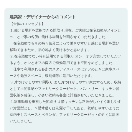
建築家・デザイナー
からのコメント
【全体のコンセプト】
１.働ける場所を選択できる間取り 現在、ご夫婦は在宅勤務がメインと
のことで家の各所に働ける場所を計画させていただきました。
在宅勤務でもその時々気分によって働きやすいと感じる場所を選び
移動できるため、居心地よく働けるかと思います。
２.在宅勤務でない時も活用できる間取り オン・オフ充実していただけ
るよう、オンとオフの両方で有効活用できる空間をめざしました。
仕事で利用される各所のスタディスペースはオフのときは家事スペ
ースや勉強スペース、収納棚等に活用いただけます。
３.片づけがしやすい間取り また片づけがしやすい家にするため、収納
として土間収納やファミリークローゼット、パントリー、キッチン背
面収納を確保し、小さい収納も各室に計画させていただきました。
４.家事動線を重視した間取り １階キッチンは料理がしやすく出しやす
い対面型とし、２階水廻りは洗濯が干したあと、収納しやすいように
室内干しスペースとベランダ、ファミリークローゼットの近くに計画
いたしました。