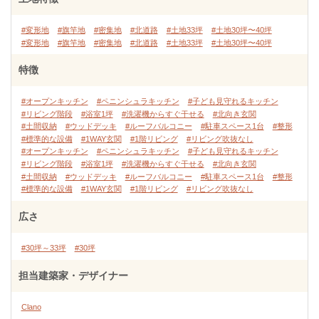
#変形地
#旗竿地
#密集地
#北道路
#土地33坪
#土地30坪〜40坪
#変形地
#旗竿地
#密集地
#北道路
#土地33坪
#土地30坪〜40坪
特徴
#オープンキッチン
#ペニンシュラキッチン
#子ども見守れるキッチン
#リビング階段
#浴室1坪
#洗濯機からすぐ干せる
#北向き玄関
#土間収納
#ウッドデッキ
#ルーフバルコニー
#駐車スペース1台
#整形
#標準的な設備
#1WAY玄関
#1階リビング
#リビング吹抜なし
#オープンキッチン
#ペニンシュラキッチン
#子ども見守れるキッチン
#リビング階段
#浴室1坪
#洗濯機からすぐ干せる
#北向き玄関
#土間収納
#ウッドデッキ
#ルーフバルコニー
#駐車スペース1台
#整形
#標準的な設備
#1WAY玄関
#1階リビング
#リビング吹抜なし
広さ
#30坪～33坪
#30坪
担当建築家・デザイナー
Clano