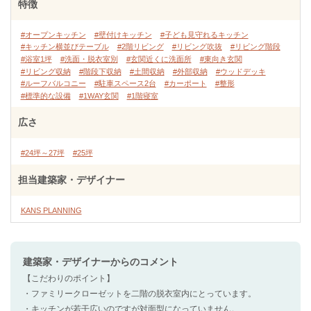
特徴
#オープンキッチン
#壁付けキッチン
#子ども見守れるキッチン
#キッチン横並びテーブル
#2階リビング
#リビング吹抜
#リビング階段
#浴室1坪
#洗面・脱衣室別
#玄関近くに洗面所
#東向き玄関
#リビング収納
#階段下収納
#土間収納
#外部収納
#ウッドデッキ
#ルーフバルコニー
#駐車スペース2台
#カーポート
#整形
#標準的な設備
#1WAY玄関
#1階寝室
広さ
#24坪～27坪
#25坪
担当建築家・デザイナー
KANS PLANNING
建築家・デザイナー
からのコメント
【こだわりのポイント】
・ファミリークローゼットを二階の脱衣室内にとっています。
・キッチンが若干広いのですが対面型になっていません。