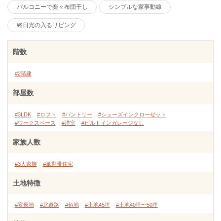
バルコニーで楽々布団干し
シンプルな家事動線
終日光の入るリビング
階数
#2階建
部屋数
#3LDK
#ロフト
#パントリー
#シューズインクローゼット
#ワークスペース
#洋室
#ビルトインガレージなし
家族人数
#3人家族
#単世帯住宅
土地特徴
#変形地
#北道路
#角地
#土地45坪
#土地40坪〜50坪