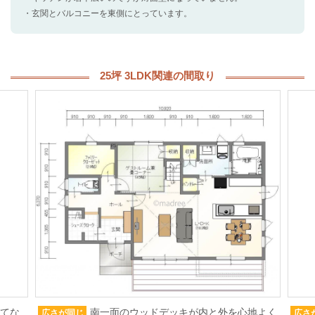
・玄関とバルコニーを東側にとっています。
25坪 3LDK関連の間取り
もてな
南一面のウッドデッキが内と外を心地よく
広さが同じ
広さ