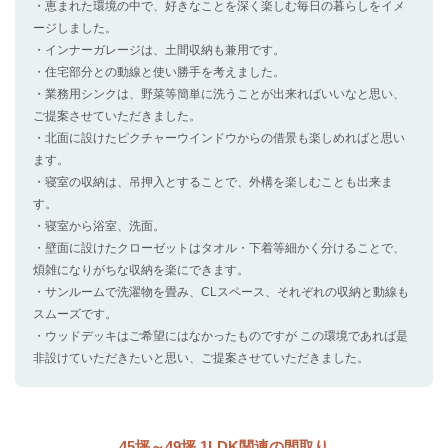
・恵まれた環境の中で、好きなことを深く楽しむ毎日の暮らしをイメ
ージしました。
・インナーガレージは、土間収納も兼用です。
・住宅部分との動線と使い勝手を考えました。
・業務用シンクは、野菜等簡単に洗うことが出来ればいいなと思い、
ご提案させていただきました。
・北面に設けたピクチャーウインドウからの借景も楽しめればと思い
ます。
・寝室の収納は、吊押入とすることで、外構を楽しむことも出来ま
す。
・寝室から浴室、洗面。
・壁面に設けたクローゼットはタオル・下着等細かく分けることで、
煩雑になりがちな収納を楽にできます。
・サンルームで洗濯物を畳み、CLスペース、それぞれの収納と動線も
スムーズです。
・ウッドデッキはご希望にはなかったものですが この環境であれば是
非設けていただきたいと思い、ご提案させていただきました。
45坪～49坪 1LDK関連の間取り