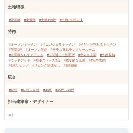
土地特徴
#変形地
#東道路
#土地199坪
#土地150坪以上
特徴
#オープンキッチン
#ペニンシュラキッチン
#子ども見守れるキッチン
#浴室1坪
#オープン洗面
#テラス直結ランドリールーム
#洗濯機からすぐ干せる
#玄関近くに洗面所
#北向き玄関
#外部収納
#ウッドデッキ
#駐車スペース2台
#標準的な設備
#1WAY玄関
#1階リビング
#リビング吹抜なし
#1階寝室
広さ
#48坪
#45坪～49坪
#48坪
#45坪～49坪
担当建築家・デザイナー
uni