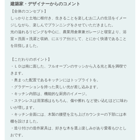
建築家・デザイナー
からのコメント
【全体のコンセプト】
しっかりと土地に根付き、生きることを楽しむお二人の生活をイメー
ジしながら、楽しんでプランニングをさせていただきました。
光の溢れるリビングを中心に、農業用倉庫兼ガレージと寝室より、浴
室＋洗面＋洗濯と収納、にエリア分けして、とにかく快適であること
を目指しました。
【こだわりのポイント】
・ＬＤは南に面した、フルオープンのサッシから入る光と風を満喫で
きます。
・奥まった配置であるキッチンにはトップライトを。
・グラデーションを持った美しい光が差し込みます。
・キッチン内部は、機能的な厨房のイメージ。
・ステンレスは清潔感はもちろん、傷や擦れ など使い込むほどに味わ
いが増します。
・キッチン全面には、木製の腰壁を立ち上げカウンターの下部には本
棚を設けました。
・造り付けの造作家具は、好きな木を選ぶ楽しみがあり愛着もひとし
おです。