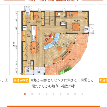
ト、互
家族が自然とリビングに集まる、風通しと
広さが同じ
広さ
陽だまりが心地良い扇型の家