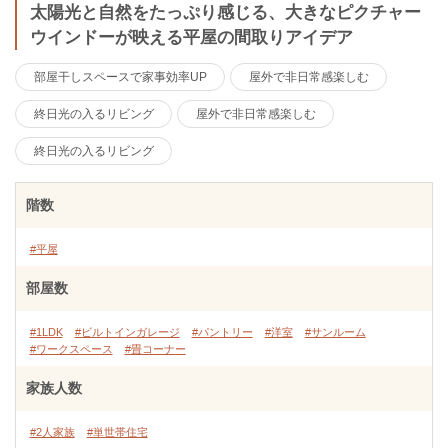
太陽光と自然をたっぷり感じる、大きなピクチャー
ウインドーが映える平屋の間取りアイデア
部屋干しスペースで家事効率UP
屋外で非日常感楽しむ
終日光の入るリビング
屋外で非日常感楽しむ
終日光の入るリビング
階数
#平屋
部屋数
#1LDK
#ビルトインガレージ
#パントリー
#洋室
#サンルーム
#ワークスペース
#畳コーナー
家族人数
#2人家族
#単世帯住宅