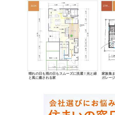
3LDK
27坪〜30坪
晴れの日も雨の日もスムーズに洗濯！光と緑
家族集
と風に癒される家
ガレー