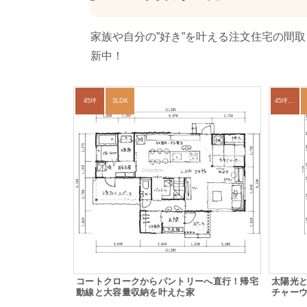
家族や自分の”好き”を叶える注文住宅の間
新中！
45坪
3LDK
45坪～49坪
コートクロークからパントリーへ直行！帰宅
太陽光
動線と大容量収納を叶えた家
チャー