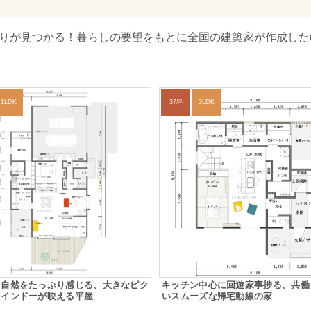
取りが見つかる！暮らしの要望をもとに全国の建築家が作成したu
1LDK
37坪
3LDK
と自然をたっぷり感じる、大きなピク
キッチン中心に回遊家事捗る、共働
ウインドーが映える平屋
いスムーズな帰宅動線の家