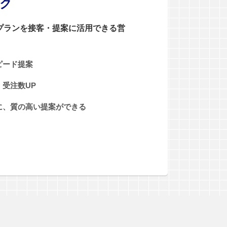
ンク
0プランを接客・提案に活用できる営
ピード提案
受注数UP
に、質の高い提案ができる