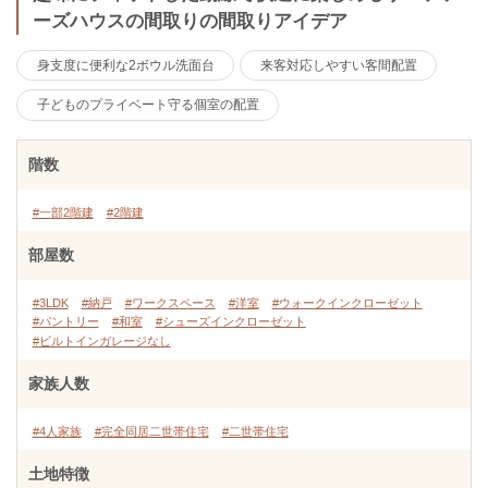
ーズハウスの間取りの間取りアイデア
身支度に便利な2ボウル洗面台
来客対応しやすい客間配置
子どものプライベート守る個室の配置
階数
#一部2階建
#2階建
部屋数
#3LDK
#納戸
#ワークスペース
#洋室
#ウォークインクローゼット
#パントリー
#和室
#シューズインクローゼット
#ビルトインガレージなし
家族人数
#4人家族
#完全同居二世帯住宅
#二世帯住宅
土地特徴