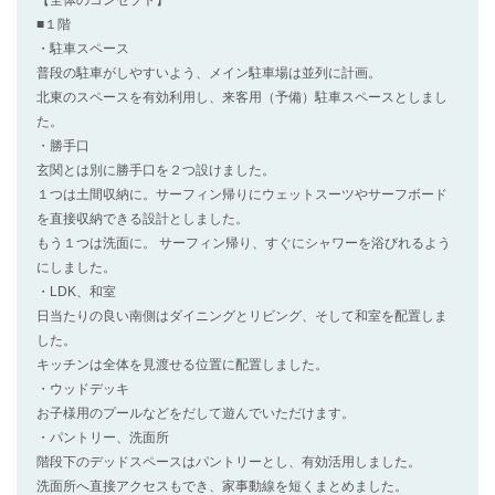
【全体のコンセプト】
■１階
・駐車スペース
普段の駐車がしやすいよう、メイン駐車場は並列に計画。
北東のスペースを有効利用し、来客用（予備）駐車スペースとしまし
た。
・勝手口
玄関とは別に勝手口を２つ設けました。
１つは土間収納に。サーフィン帰りにウェットスーツやサーフボード
を直接収納できる設計としました。
もう１つは洗面に。 サーフィン帰り、すぐにシャワーを浴びれるよう
にしました。
・LDK、和室
日当たりの良い南側はダイニングとリビング、そして和室を配置しま
した。
キッチンは全体を見渡せる位置に配置しました。
・ウッドデッキ
お子様用のプールなどをだして遊んでいただけます。
・パントリー、洗面所
階段下のデッドスペースはパントリーとし、有効活用しました。
洗面所へ直接アクセスもでき、家事動線を短くまとめました。