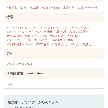
#変形地
#台形
#北道路
#道路と高低差
#土地55坪
#土地50坪〜60坪
特徴
#オープンキッチン
#ペニンシュラキッチン
#カウンターテーブル
#アウトドアリビング
#リビング階段
#浴室1坪
#2ボウル洗面台
#西向き玄関
#朝日の入る主寝室
#階段下収納
#土間収納
#ウッドデッキ
#ルーフバルコニー
#駐車スペース3台
#来客用駐車スペース
#1WAY玄関
#1階リビング
#リビング吹抜なし
広さ
#34坪
#33坪～36坪
担当建築家・デザイナー
JYN
建築家・デザイナー
からのコメント