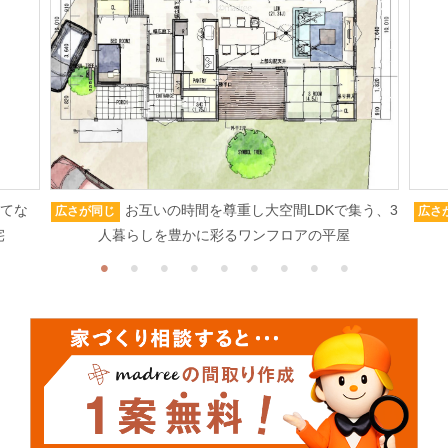
もてな
お互いの時間を尊重し大空間LDKで集う、3
広さが同じ
広さ
宅
人暮らしを豊かに彩るワンフロアの平屋