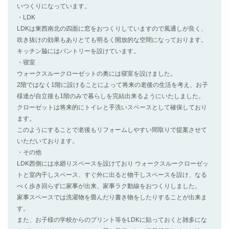
いつくりになっています。
・LDK
LDKは東西南北の四面に窓をおつくりしていますので風通しが良く、
吹き抜けの効果もありとても明るく開放的な空間になっております。
キッチン脇にはパントリーを設けています。
・寝室
ウォークスルークローゼットの奥には寝室を設けました。
2階ではなく1階に設けることによって将来の老後の生活を考え、お子
様達が自立後も1階のみで暮らしを完結出来るようにいたしました。
クローゼットは将来的にトイレと手洗いスペースとして確保しており
ます。
このようにすることで老後もリフォームしやすい間取りで提案させて
いただいております。
・その他
LDK西側には水廻りスペースを設けており ウォークスルークローゼッ
トと室内干しスペース、すぐ外に出ると物干しスペースを設け、なる
べく歩き回らずに家事が出来、家事ラク動線をおつくりしました。
家事スペースでは洗濯物を畳んだり書き物をしたりすることが出来ま
す。
また、お子様の学校からのプリント等をLDKに貼っておくと雑多にな