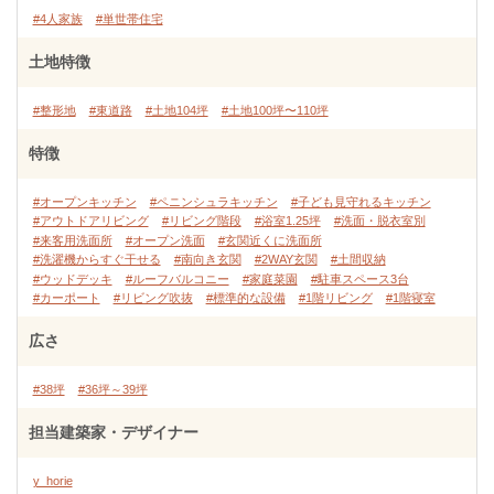
#4人家族
#単世帯住宅
土地特徴
#整形地
#東道路
#土地104坪
#土地100坪〜110坪
特徴
#オープンキッチン
#ペニンシュラキッチン
#子ども見守れるキッチン
#アウトドアリビング
#リビング階段
#浴室1.25坪
#洗面・脱衣室別
#来客用洗面所
#オープン洗面
#玄関近くに洗面所
#洗濯機からすぐ干せる
#南向き玄関
#2WAY玄関
#土間収納
#ウッドデッキ
#ルーフバルコニー
#家庭菜園
#駐車スペース3台
#カーポート
#リビング吹抜
#標準的な設備
#1階リビング
#1階寝室
広さ
#38坪
#36坪～39坪
担当建築家・デザイナー
y_horie