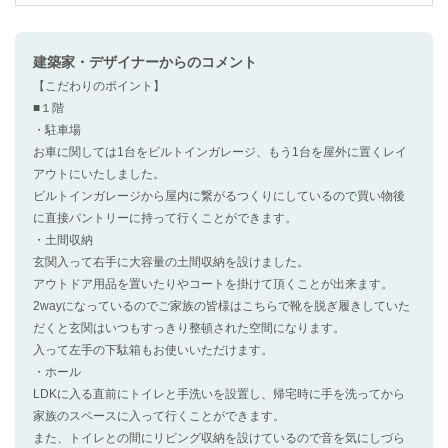
建築家・デザイナー
からのコメント
【こだわりのポイント】
■１階
・駐車場
お車に関しては1台をビルトインガレージ、もう1台を屋外に置くレイ
アウトにいたしました。
ビルトインガレージから屋内に繋がるつくりにしているので買い物後
に直接パントリーに持って行くことができます。
・土間収納
玄関入って右手に大容量の土間収納を設けました。
アウトドア用品を置いたりやコートを掛けて頂くことが出来ます。
2wayになっているのでご家族の皆様はこちらで靴を脱ぎ履きしていた
だくと玄関はいつもすっきり整頓された空間になります。
入って左手の下駄箱もお使いいただけます。
・ホール
LDKに入る直前にトイレと手洗いを設置し、帰宅時に手を洗ってから
家族のスペースに入って行くことができます。
また、トイレとの間にリビング収納を設けているので音を気にしづら