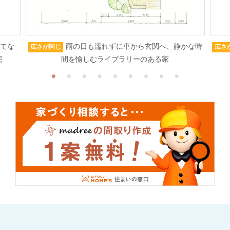
もてな
雨の日も濡れずに車から玄関へ、静かな時
広さが同じ
広さ
宅
間を愉しむライブラリーのある家