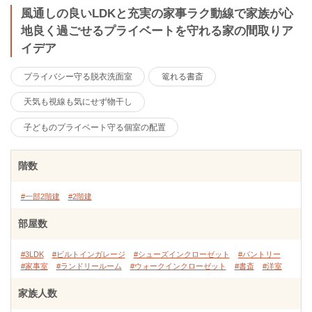
風通しの良いLDKと充実の家事ラク動線で家族が心
地良く過ごせるプライベートを守れる家の間取りア
イデア
プライバシー守る脱衣洗面室
篭れる書斎
天気も視線も気にせず物干し
子どものプライベート守る個室の配置
階数
#一部2階建
#2階建
部屋数
#3LDK
#ビルトインガレージ
#シューズインクローゼット
#パントリー
#家事室
#ランドリールーム
#ウォークインクローゼット
#書斎
#洋室
家族人数