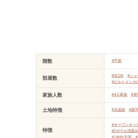
階数
#平屋
#3LDK
#シ
部屋数
#ビルトインガ
家族人数
#4人家族
#
土地特徴
#北道路
#旗
#オープンキッ
特徴
#2ボウル洗面
#1WAY玄関