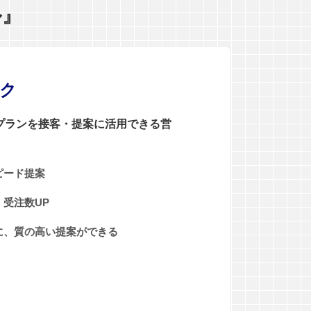
ル』
ンク
0プランを接客・提案に活用できる営
ピード提案
受注数UP
に、質の高い提案ができる