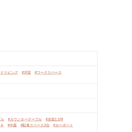
ンドリビング
#洋室
#ワークスペース
ブル
#カウンターテーブル
#浴室1.5坪
ッキ
#中庭
#駐車スペース3台
#カーポート