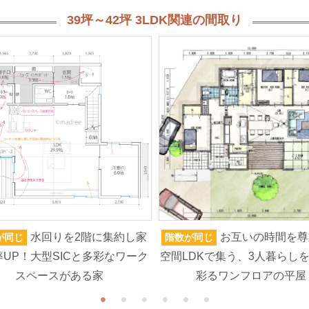
39坪～42坪 3LDK関連の間取り
水回りを2階に集約し家
お互いの時間を尊
が同じ
階数が同じ
UP！大型SICと多彩なワーク
空間LDKで集う、3人暮らし
スペースがある家
彩るワンフロアの平屋