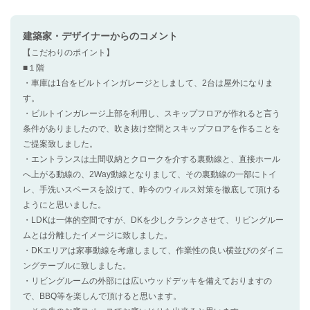
建築家・デザイナー
からのコメント
【こだわりのポイント】
■１階
・車庫は1台をビルトインガレージとしまして、2台は屋外になりま
す。
・ビルトインガレージ上部を利用し、スキップフロアが作れると言う
条件がありましたので、吹き抜け空間とスキップフロアを作ることを
ご提案致しました。
・エントランスは土間収納とクロークを介する裏動線と、直接ホール
へ上がる動線の、2Way動線となりまして、その裏動線の一部にトイ
レ、手洗いスペースを設けて、昨今のウィルス対策を徹底して頂ける
ようにと思いました。
・LDKは一体的空間ですが、DKを少しクランクさせて、リビングルー
ムとは分離したイメージに致しました。
・DKエリアは家事動線を考慮しまして、作業性の良い横並びのダイニ
ングテーブルに致しました。
・リビングルームの外部には広いウッドデッキを備えておりますの
で、BBQ等を楽しんで頂けると思います。