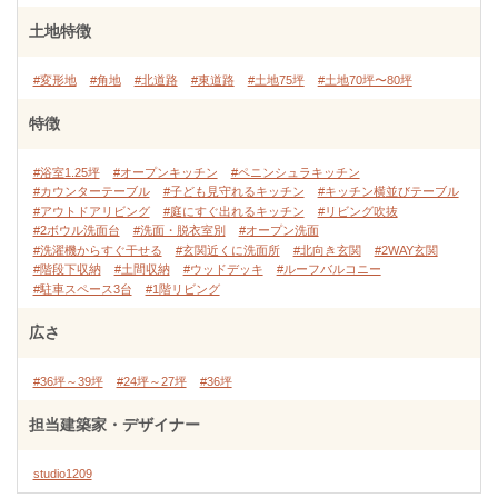
土地特徴
#変形地
#角地
#北道路
#東道路
#土地75坪
#土地70坪〜80坪
特徴
#浴室1.25坪
#オープンキッチン
#ペニンシュラキッチン
#カウンターテーブル
#子ども見守れるキッチン
#キッチン横並びテーブル
#アウトドアリビング
#庭にすぐ出れるキッチン
#リビング吹抜
#2ボウル洗面台
#洗面・脱衣室別
#オープン洗面
#洗濯機からすぐ干せる
#玄関近くに洗面所
#北向き玄関
#2WAY玄関
#階段下収納
#土間収納
#ウッドデッキ
#ルーフバルコニー
#駐車スペース3台
#1階リビング
広さ
#36坪～39坪
#24坪～27坪
#36坪
担当建築家・デザイナー
studio1209