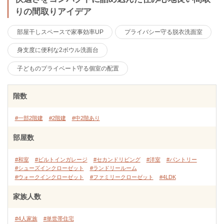
りの間取りアイデア
部屋干しスペースで家事効率UP
プライバシー守る脱衣洗面室
身支度に便利な2ボウル洗面台
子どものプライベート守る個室の配置
階数
#一部2階建
#2階建
#中2階あり
部屋数
#和室
#ビルトインガレージ
#セカンドリビング
#洋室
#パントリー
#シューズインクローゼット
#ランドリールーム
#ウォークインクローゼット
#ファミリークローゼット
#4LDK
家族人数
#4人家族
#単世帯住宅