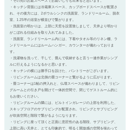
・その先のお庭スペースでお庭いじりも出来ると思います。
・キッチン背面には冷蔵庫スペース、カップボードスペースが配置さ
れ、その後方には、2ボウルシンクの洗面室、ランドリールーム、脱衣
室、1.25坪の浴室が横並びで繋がります。
・洗面室の明かりは、上部に天窓を設置致しまして、天井より明かり
がこぼれる仕組みを取り入れてみました。
・洗面室、ランドリールーム内には、下着やタオル等のリネン棚、ラ
ンドリールームにはルームハンガー、カウンターが備わっておりま
す。
・洗濯物を洗って、干して、畳んで収納すると言う一連作業がシンプ
ルに行えるようになるかと思います。
・キッチンの横には勝手口を設けた、パントリーがございます。
・リビングルームは北側の畳コーナーと繋がるように広がります。
・畳コーナーは1帖の押入れと、仏壇スペースが備わりまして、リビン
グルームとの引き戸を開けて一体的空間で、閉じてゲストルーム的に
もお使いください。
・リビングルームの隣には、ビルトインガレージの上部を利用した、
スキップフロアのサブリビングが配置され、リビングとサブリビング
が吹抜空間と階段で繋がるようになります。
・リビングに座って頂くと正面に意匠性のある階段、サブリビング、
上部に高い天井と、とても印象的で、明るく開放感の空間を味わって