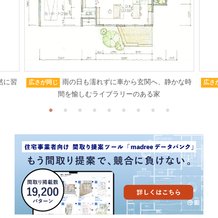
然に習
雨の日も濡れずに車から玄関へ、静かな時
広さが同じ
広さ
間を愉しむライブラリーのある家