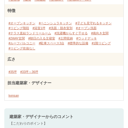
特徴
#オープンキッチン
#ペニンシュラキッチン
#子ども見守れるキッチン
#リビング階段
#浴室1坪
#洗面・脱衣室別
#オープン洗面
#テラス直結ランドリールーム
#洗濯機からすぐ干せる
#南向き玄関
#2WAY玄関
#朝日の入る主寝室
#土間収納
#ウッドデッキ
#ルーフバルコニー
#駐車スペース3台
#標準的な設備
#1階リビング
#リビング吹抜なし
広さ
#35坪
#33坪～36坪
担当建築家・デザイナー
kensan
建築家・デザイナー
からのコメント
【こだわりのポイント】