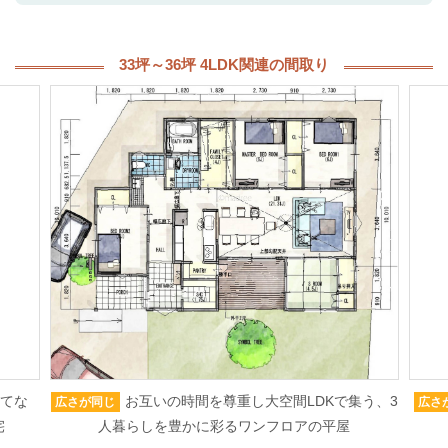
33坪～36坪 4LDK関連の間取り
もてな
お互いの時間を尊重し大空間LDKで集う、3
広さが同じ
広さ
宅
人暮らしを豊かに彩るワンフロアの平屋