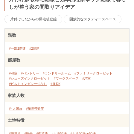
しが整う家の間取りアイデア
片付けしながらの帰宅後動線
開放的なスタディースペース
階数
#一部2階建
#2階建
部屋数
#和室
#パントリー
#ランドリールーム
#ファミリークローゼット
#シューズインクローゼット
#ワークスペース
#洋室
#ビルトインガレージなし
#4LDK
家族人数
#4人家族
#単世帯住宅
土地特徴
#整形地
#縦長
#南道路
#土地53坪
#土地50坪〜60坪