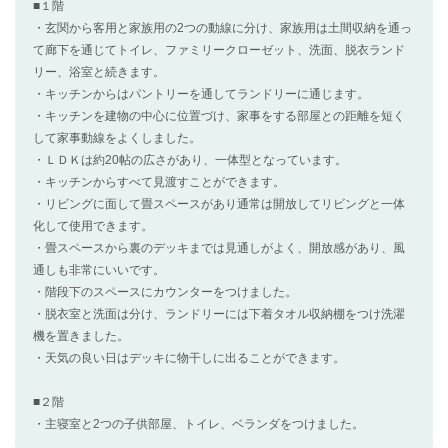
■１階
・玄関から客用と家族用の2つの動線に分け、家族用は土間収納を通っ
て廊下を通じてトイレ、ファミリークローゼット、洗面、脱衣ランド
リー、浴室と続きます。
・キッチンからはパントリーを通してランドリーに通じます。
・キッチンを建物の中心に位置づけ、家事をする部屋との距離を短く
して家事動線をよくしました。
・ＬＤＫは約20帖の広さがあり、一体型となっています。
・キッチンからすべて見渡すことができます。
・リビングに面して畳スペースがあり通常は開放してリビングと一体
化して使用できます。
・畳スペースから裏のデッキまでは見通しがよく、開放感があり、風
通しも非常にいいです。
・階段下のスペースにカウンターをつけました。
・脱衣室と洗面は分け、ランドリーには下着タオル収納棚をつけ洗濯
機を置きました。
・天気の良い日はデッキに物干しに出ることができます。
■２階
・主寝室と2つの子供部屋、トイレ、ベランダをつけました。