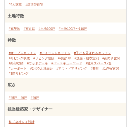
#4人家族
#単世帯住宅
土地特徴
#旗竿地
#南道路
#土地100坪
#土地100坪〜110坪
特徴
#オープンキッチン
#アイランドキッチン
#子ども見守れるキッチン
#リビング吹抜
#リビング階段
#浴室1坪
#洗面・脱衣室別
#南向き玄関
#外部収納
#ウッドデッキ
#バーベキューヤード
#駐車スペース2台
#カーポート
#2ボウル洗面台
#アウトドアリビング
#整形
#1WAY玄関
#1階リビング
広さ
#45坪～49坪
#49坪
担当建築家・デザイナー
株式会社レイ設計