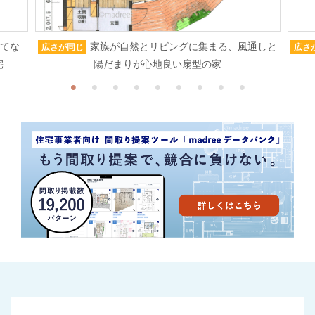
もてな
家族が自然とリビングに集まる、風通しと
広さが同じ
広さ
宅
陽だまりが心地良い扇型の家