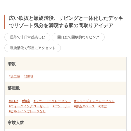
広い吹抜と螺旋階段、リビングと一体化したデッキ
でリゾート気分を満喫する家の間取りアイデア
屋外で非日常感楽しむ
開口窓で開放的なリビング
螺旋階段で部屋にアクセント
階数
#総二階
#2階建
部屋数
#4LDK
#和室
#ファミリークローゼット
#シューズインクローゼット
#ウォークインクローゼット
#パントリー
#書斎スペース
#洋室
#ビルトインガレージなし
家族人数