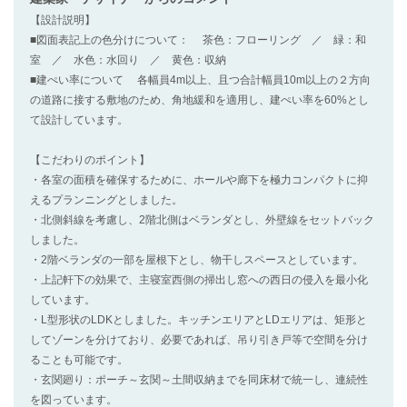
【設計説明】
■図面表記上の色分けについて： 茶色：フローリング ／ 緑：和
室 ／ 水色：水回り ／ 黄色：収納
■建ぺい率について 各幅員4m以上、且つ合計幅員10m以上の２方向
の道路に接する敷地のため、角地緩和を適用し、建ぺい率を60%とし
て設計しています。
【こだわりのポイント】
・各室の面積を確保するために、ホールや廊下を極力コンパクトに抑
えるプランニングとしました。
・北側斜線を考慮し、2階北側はベランダとし、外壁線をセットバック
しました。
・2階ベランダの一部を屋根下とし、物干しスペースとしています。
・上記軒下の効果で、主寝室西側の掃出し窓への西日の侵入を最小化
しています。
・L型形状のLDKとしました。キッチンエリアとLDエリアは、矩形と
してゾーンを分けており、必要であれば、吊り引き戸等で空間を分け
ることも可能です。
・玄関廻り：ポーチ～玄関～土間収納までを同床材で統一し、連続性
を図っています。