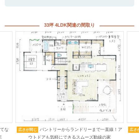
33坪 4LDK関連の間取り
もてな
パントリーからランドリーまで一直線！ア
広さが同じ
広さ
宅
ウトドアも気軽にできるスムーズ動線の家