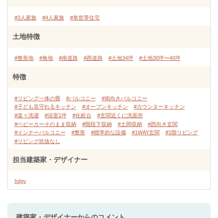
#3人家族
#4人家族
#単世帯住宅
土地特徴
#整形地
#角地
#南道路
#西道路
#土地34坪
#土地30坪〜40坪
特徴
#リビング一体の畳
#バルコニー
#南向きバルコニー
#子ども見守れるキッチン
#オープンキッチン
#カウンターキッチン
#楽々洗濯
#浴室1坪
#化粧台
#玄関近くに洗面所
#ベビーカーそのまま収納
#階段下収納
#土間収納
#西向き玄関
#インナーバルコニー
#整形
#標準的な設備
#1WAY玄関
#1階リビング
#リビング吹抜なし
担当建築家・デザイナー
hdgy
建築家・デザイナー
からのコメント