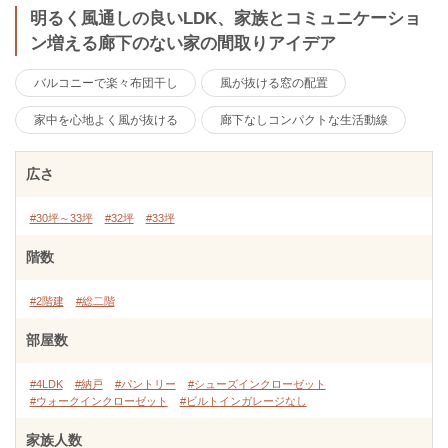
明るく風通しの良いLDK、家族とコミュニケーショ
ン増える廊下のない家の間取りアイデア
バルコニーで楽々布団干し
風が抜ける窓の配置
家中を心地よく風が抜ける
廊下なしコンパクトな生活動線
広さ
#30坪～33坪
#32坪
#33坪
階数
#2階建
#総二階
部屋数
#4LDK
#納戸
#パントリー
#シューズインクローゼット
#ウォークインクローゼット
#ビルトインガレージなし
家族人数