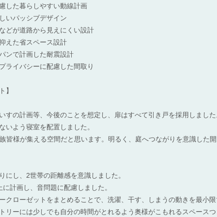
慮した暮らしやすい動線計画
しいパッシブデザイン
などが道路から見えにくい設計
抑えた省スペース設計
パンで計画した耐震設計
プライバシーに配慮した間取り
ト】
いすの計画等、今後のことを想定し、扉はすべて引き戸を採用しました
ないよう寝室を配置しました。
、家族皆様が集える空間だと思います。明るく、庭へつながりを意識した
りにし、2世帯の距離感を意識しました。
上に計画し、音問題に配慮しました。
ークローゼットをまとめることで、洗濯、干す、しまうの動きを最小限
トリーには少しでも自分の時間がとれるよう奥様がこもれるスペースつ