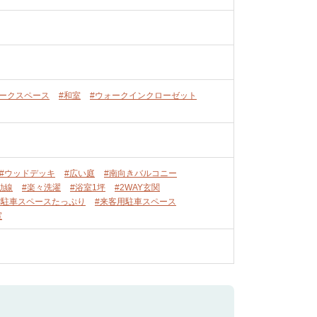
ワークスペース
#和室
#ウォークインクローゼット
#ウッドデッキ
#広い庭
#南向きバルコニー
動線
#楽々洗濯
#浴室1坪
#2WAY玄関
#駐車スペースたっぷり
#来客用駐車スペース
室