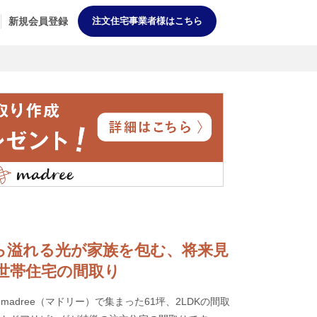
新規会員登録
注文住宅事業者様はこちら
大窓から溢れる光が家族を包む、将来見
世帯住宅の間取り
adree（マドリー）で集まった61坪、2LDKの間取