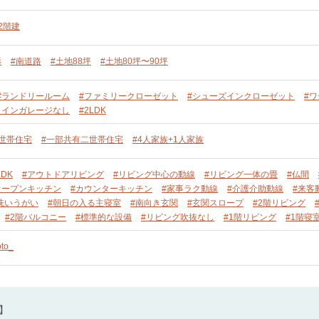
2階建
形
#南道路
#土地88坪
#土地80坪〜90坪
#ランドリールーム
#ファミリークローゼット
#シューズインクローゼット
#
トインガレージなし
#2LDK
二世帯住宅
#一部共有二世帯住宅
#4人家族+1人家族
DK
#アウトドアリビング
#リビング中心の動線
#リビング一体の畳
#仏間
オープンキッチン
#カウンターキッチン
#家事ラク動線
#介護介助動線
#来客
洗いうがい
#朝日の入る主寝室
#南向き玄関
#玄関スロープ
#2階リビング
#2階バルコニー
#標準的な設備
#リビング吹抜なし
#1階リビング
#1階寝
oto_
】