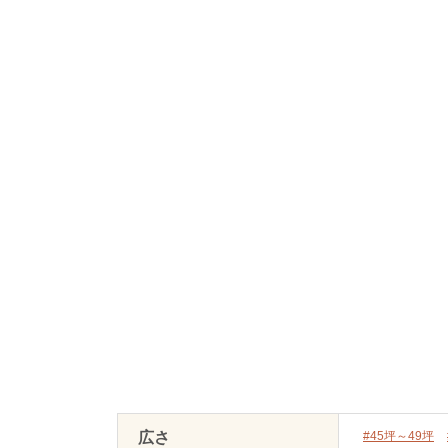
広さ
#45坪～49坪