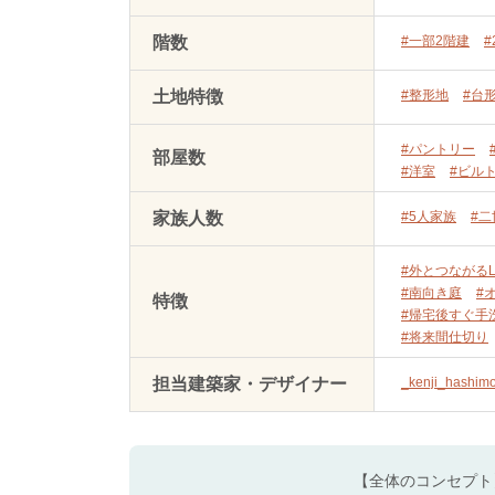
階数
#一部2階建
#
土地特徴
#整形地
#台
#パントリー
部屋数
#洋室
#ビル
家族人数
#5人家族
#
#外とつながるL
#南向き庭
#
特徴
#帰宅後すぐ手
#将来間仕切り
担当建築家・デザイナー
_kenji_hashim
【全体のコンセプト