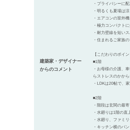
・プライバシーに配
・明るくも夏場は涼
・エアコンの室外機
・極力コンパクトに
・耐力壁線を短いス
・住まれるご家族の
【こだわりのポイン
建築家・デザイナー
■1階
・お母様の介護、車
からのコメント
らストレスのかから
・LDKは20帖で
■2階
・階段は玄関の最寄
・水廻りは1階の直
・水廻り、ファミリ
・キッチン横のパン