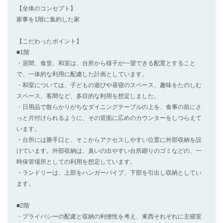
【全体のコンセプト】
家事を1階に集約した家
【こだわったポイント】
■1階
・居間、食堂、和室は、台所から様子が一望できる配置とすること
で、一体的な利用に配慮した計画としています。
・和室については、子どもの遊びや昼寝のスペース、趣味をたのしむ
スペース、客間など、多目的な利用を想定しました。
・日用品で散らかりがちなダイニングテーブルの上を、食事の前にさ
っと片付けられるように、その背面に広めのカウンターをしつらえて
います。
・台所には勝手口と、そこからアクセスしやすい位置に外部収納を設
けています。外部収納は、臭いの出やすい台所廻りのゴミなどの、一
時保管場所としての利用を想定しています。
・ランドリーは、上部をハンガーパイプ、下部を引出し収納としてい
ます。
■2階
・プライバシーの配慮と収納の利便性を考え、東西それぞれに主寝室