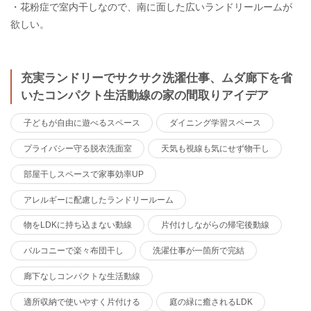
・花粉症で室内干しなので、南に面した広いランドリールームが
欲しい。
充実ランドリーでサクサク洗濯仕事、ムダ廊下を省
いたコンパクト生活動線の家の間取りアイデア
子どもが自由に遊べるスペース
ダイニング学習スペース
プライバシー守る脱衣洗面室
天気も視線も気にせず物干し
部屋干しスペースで家事効率UP
アレルギーに配慮したランドリールーム
物をLDKに持ち込まない動線
片付けしながらの帰宅後動線
バルコニーで楽々布団干し
洗濯仕事が一箇所で完結
廊下なしコンパクトな生活動線
適所収納で使いやすく片付ける
庭の緑に癒されるLDK