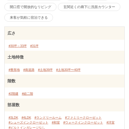
開口窓で開放的なリビング
玄関近くの廊下に洗面カウンター
来客が気軽に宿泊できる
広さ
#30坪～33坪
#31坪
土地特徴
#整形地
#南道路
#土地39坪
#土地30坪〜40坪
階数
#2階建
#総二階
部屋数
#3LDK
#4LDK
#ランドリールーム
#ファミリークローゼット
#シューズインクローゼット
#和室
#ウォークインクローゼット
#洋室
#ビルトインガレージなし