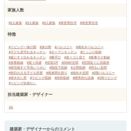
家族人数
#2人家族
#3人家族
#4人家族
#単世帯住宅
#単世帯住宅
特徴
#リビング一体の畳
#床の間
#バルコニー
#南向きバルコニー
#子ども見守れるキッチン
#オープンキッチン
#たっぷり収納
#庭にすぐ出れるキッチン
#勝手口
#楽々ゴミ捨て
#家事ラク動線
#来客動線
#楽々洗濯
#浴室1坪
#2WAY玄関
#玄関近くに洗面所
#帰宅後すぐ手洗いうがい
#階段下収納
#土間収納
#明るい玄関
#朝日の入る子ども部屋
#将来間仕切り
#南向き玄関
#2階バルコニー
#掃き出し窓
#リビング収納
#外部収納
#標準的な設備
#1階リビング
#リビング吹抜なし
担当建築家・デザイナー
XA
建築家・デザイナー
からのコメント