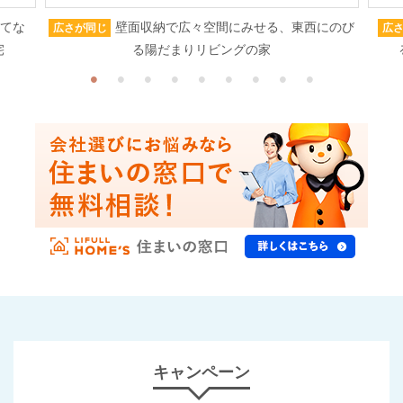
もてな
壁面収納で広々空間にみせる、東西にのび
広さが同じ
広
宅
る陽だまりリビングの家
キャンペーン