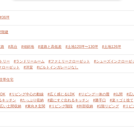
#36坪
2階建
道路
#高台
#傾斜地
#道路と高低差
#土地120坪〜130坪
#土地126坪
トリー
#ランドリールーム
#ファミリークローゼット
#シューズインクローゼ
クローゼット
#洋室
#ビルトインガレージなし
単世帯住宅
DK
#リビング中心の動線
#広く感じるLDK
#リビング一体の畳
#仏間
#広
るキッチン
#たっぷり収納
#庭にすぐ出れるキッチン
#勝手口
#楽々ゴミ捨て
#広い土間収納
#東向き玄関
#リビング階段
#外部収納
#1階リビング
#リビ