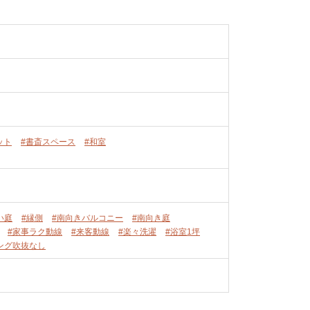
ット
#書斎スペース
#和室
い庭
#縁側
#南向きバルコニー
#南向き庭
#家事ラク動線
#来客動線
#楽々洗濯
#浴室1坪
ング吹抜なし