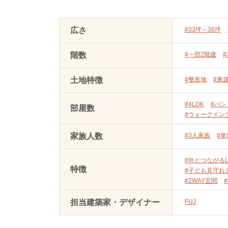
広さ
#33坪～36坪
階数
#一部2階建
#
土地特徴
#整形地
#東
#4LDK
#パン
部屋数
#ウォークイン
家族人数
#3人家族
#
#外とつながるL
特徴
#子ども見守れ
#2WAY玄関
担当建築家・デザイナー
FUJ