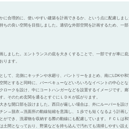
かに合理的に、使いやすい建築を計画できるか、という点に配慮しまし
持ちの良い空間を目指しました。適切な外部空間を計画するため、一部
画しました。エントランスの庇を大きくすることで、一部ですが車に庇
おります。
として、北側にキッチンや水廻り、パントリーをまとめ、南にLDKや
空間とすると同時に、バーベキューなどいろいろなイベントの中心とな
クロークを設け、中にコートハンガーなどを設置するイメージです。廊
す。そのため玄関を通るとすぐにＬＤＫが拡がります。
大きな開口部を設けました。西日が厳しい場合は、外にルーバーを設け
チン→脱衣→洗面所の動線短縮を意識し、１歩でも短くなるよう計画し
とができ、洗濯物を収納する際の動線にも配慮しています。ＦＣＬは和
は土間となっており、野菜などを持ち込んで汚れても清掃しやすい設え