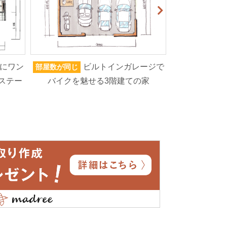
にワン
ビルトインガレージで
部屋数が同じ
家族人数が同じ
ステー
バイクを魅せる3階建ての家
ろいろなもの
高