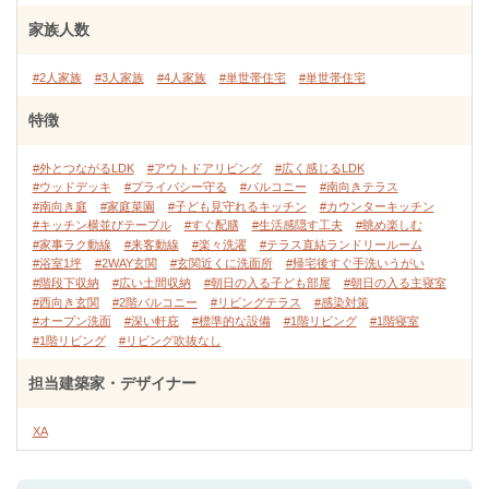
家族人数
#2人家族
#3人家族
#4人家族
#単世帯住宅
#単世帯住宅
特徴
#外とつながるLDK
#アウトドアリビング
#広く感じるLDK
#ウッドデッキ
#プライバシー守る
#バルコニー
#南向きテラス
#南向き庭
#家庭菜園
#子ども見守れるキッチン
#カウンターキッチン
#キッチン横並びテーブル
#すぐ配膳
#生活感隠す工夫
#眺め楽しむ
#家事ラク動線
#来客動線
#楽々洗濯
#テラス直結ランドリールーム
#浴室1坪
#2WAY玄関
#玄関近くに洗面所
#帰宅後すぐ手洗いうがい
#階段下収納
#広い土間収納
#朝日の入る子ども部屋
#朝日の入る主寝室
#西向き玄関
#2階バルコニー
#リビングテラス
#感染対策
#オープン洗面
#深い軒庇
#標準的な設備
#1階リビング
#1階寝室
#1階リビング
#リビング吹抜なし
担当建築家・デザイナー
XA