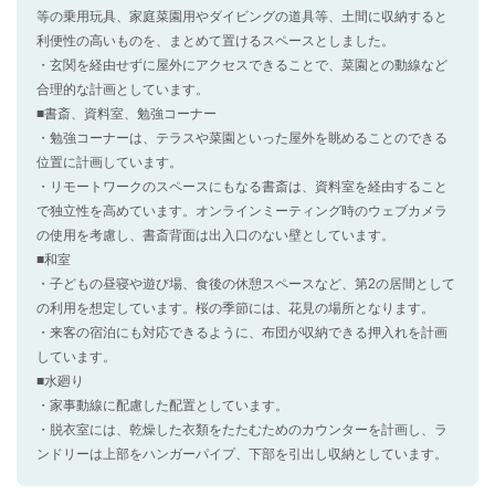
等の乗用玩具、家庭菜園用やダイビングの道具等、土間に収納すると
利便性の高いものを、まとめて置けるスペースとしました。
・玄関を経由せずに屋外にアクセスできることで、菜園との動線など
合理的な計画としています。
■書斎、資料室、勉強コーナー
・勉強コーナーは、テラスや菜園といった屋外を眺めることのできる
位置に計画しています。
・リモートワークのスペースにもなる書斎は、資料室を経由すること
で独立性を高めています。オンラインミーティング時のウェブカメラ
の使用を考慮し、書斎背面は出入口のない壁としています。
■和室
・子どもの昼寝や遊び場、食後の休憩スペースなど、第2の居間として
の利用を想定しています。桜の季節には、花見の場所となります。
・来客の宿泊にも対応できるように、布団が収納できる押入れを計画
しています。
■水廻り
・家事動線に配慮した配置としています。
・脱衣室には、乾燥した衣類をたたむためのカウンターを計画し、ラ
ンドリーは上部をハンガーパイプ、下部を引出し収納としています。