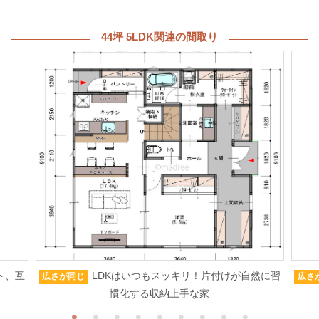
44坪 5LDK関連の間取り
ト、互
LDKはいつもスッキリ！片付けが自然に習
広さが同じ
広さ
慣化する収納上手な家