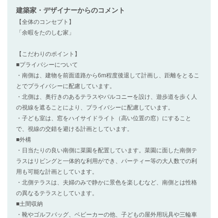
建築家・デザイナー
からのコメント
【全体のコンセプト】
「余暇をたのしむ家」
【こだわりのポイント】
■プライバシーについて
・南側は、建物を前面道路から6m程度後退して計画し、距離をとるこ
とでプライバシーに配慮しています。
・北側は、奥行きのあるテラスやバルコニーを設け、遊歩道を歩く人
の視線を遮ることにより、プライバシーに配慮しています。
・子ども室は、窓をハイサイドライト（高い位置の窓）にすること
で、視線の交錯を避ける計画としています。
■外構
・日当たりの良い南側に菜園を配置しています。菜園に面した南側テ
ラスはリビングと一体的な利用ができ、パーティー等の大人数での利
用も可能な計画としています。
・北側テラスは、夫婦のみで静かに景色を楽しむなど、南側とは性格
の異なるテラスとしています。
■土間収納
・靴やゴルフバッグ、ベビーカーの他、子どもの屋外用玩具や三輪車