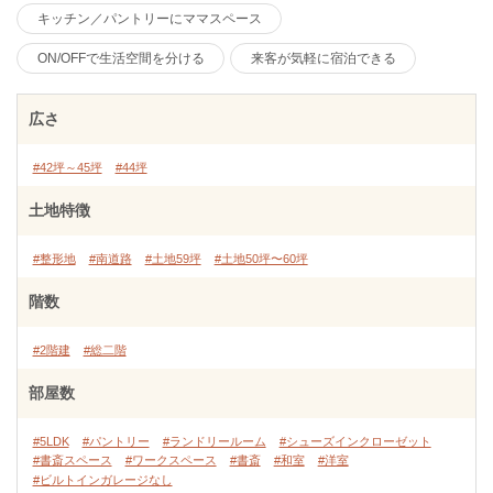
キッチン／パントリーにママスペース
ON/OFFで生活空間を分ける
来客が気軽に宿泊できる
広さ
#42坪～45坪
#44坪
土地特徴
#整形地
#南道路
#土地59坪
#土地50坪〜60坪
階数
#2階建
#総二階
部屋数
#5LDK
#パントリー
#ランドリールーム
#シューズインクローゼット
#書斎スペース
#ワークスペース
#書斎
#和室
#洋室
#ビルトインガレージなし