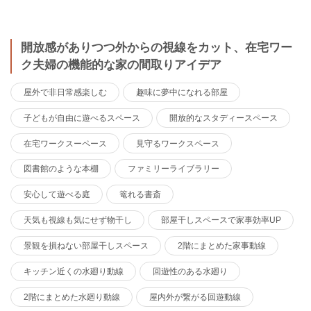
開放感がありつつ外からの視線をカット、在宅ワー
ク夫婦の機能的な家の間取りアイデア
屋外で非日常感楽しむ
趣味に夢中になれる部屋
子どもが自由に遊べるスペース
開放的なスタディースペース
在宅ワークスーペース
見守るワークスペース
図書館のような本棚
ファミリーライブラリー
安心して遊べる庭
篭れる書斎
天気も視線も気にせず物干し
部屋干しスペースで家事効率UP
景観を損ねない部屋干しスペース
2階にまとめた家事動線
キッチン近くの水廻り動線
回遊性のある水廻り
2階にまとめた水廻り動線
屋内外が繋がる回遊動線