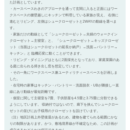
た計画としています。
・カースペースわきのアプローチを通って玄関に入ると正面にはワー
クスペースの腰壁越しにキッチンで料理している家族が見え、 右側に
進むとリビング、左側はシュークローゼットと2WAYの動線を選べま
す。
・家族だけの動線として「シュークローゼット→夫婦のウォークイン
クローゼット→主寝室」と、 「シュークローゼット→キッズクローゼ
ット（当面はシュークロゼットの延長か納戸）→洗面→パントリー→
キッチン」と 臨機応変に動くことができます。
・リビング・ダイニングはともに2面採光となっており、家庭菜園のあ
る庭に出られる掃き出し窓を想定しています。
・その一角にワークスペース兼ユーティリティースペースを計画しま
した。
・在宅時の家事はキッチン・パントリー・洗面脱衣・UBが隣接し一直
線にあり動線が最短距離です。
・個室に関して主寝室を7畳、子供部屋を4.5畳と3.75畳に分割できる
ようにしています。 収納付ではないので、廊下を挟んでシュークロー
ゼットの並びにお子様用のクローゼットを設けています。
（注）地区計画上外壁後退があるため、建物を建てられる範囲にかな
りの制限があります。かつ、敷地境界線が不確定なため、この計画が
成立するかどうかは保証できません。