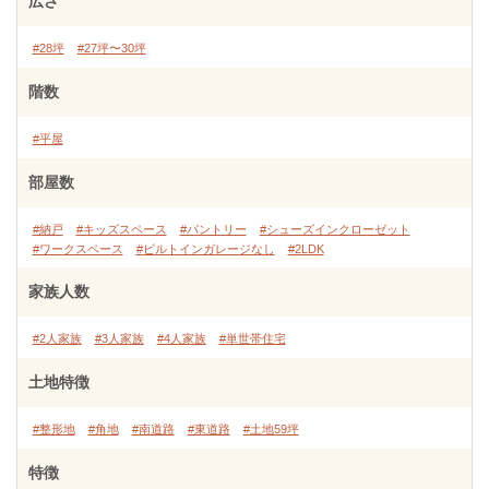
広さ
#28坪
#27坪〜30坪
階数
#平屋
部屋数
#納戸
#キッズスペース
#パントリー
#シューズインクローゼット
#ワークスペース
#ビルトインガレージなし
#2LDK
家族人数
#2人家族
#3人家族
#4人家族
#単世帯住宅
土地特徴
#整形地
#角地
#南道路
#東道路
#土地59坪
特徴