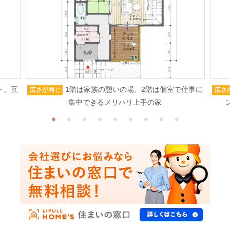
ト、互
1階は家族の憩いの場、2階は個室で仕事に
広さが同じ
広さ
集中できるメリハリ上手の家