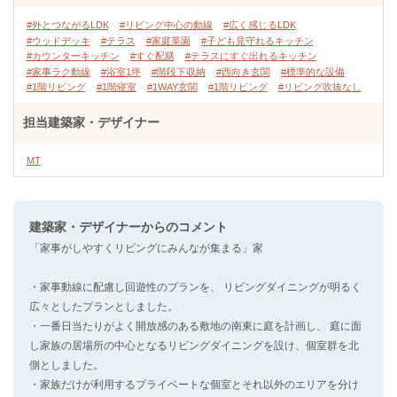
#外とつながるLDK
#リビング中心の動線
#広く感じるLDK
#ウッドデッキ
#テラス
#家庭菜園
#子ども見守れるキッチン
#カウンターキッチン
#すぐ配膳
#テラスにすぐ出れるキッチン
#家事ラク動線
#浴室1坪
#階段下収納
#西向き玄関
#標準的な設備
#1階リビング
#1階寝室
#1WAY玄関
#1階リビング
#リビング吹抜なし
担当建築家・デザイナー
MT
建築家・デザイナー
からのコメント
「家事がしやすくリビングにみんなが集まる」家
・家事動線に配慮し回遊性のプランを、 リビングダイニングが明るく
広々としたプランとしました。
・一番日当たりがよく開放感のある敷地の南東に庭を計画し、 庭に面
し家族の居場所の中心となるリビングダイニングを設け、個室群を北
側としました。
・家族だけが利用するプライベートな個室とそれ以外のエリアを分け