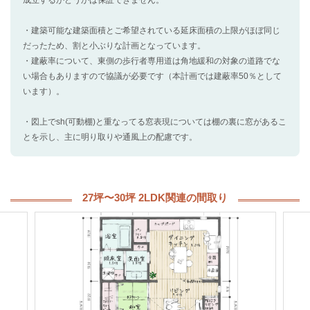
・建築可能な建築面積とご希望されている延床面積の上限がほぼ同じ
だったため、割と小ぶりな計画となっています。
・建蔽率について、東側の歩行者専用道は角地緩和の対象の道路でな
い場合もありますので協議が必要です（本計画では建蔽率50％として
います）。
・図上でsh(可動棚)と重なってる窓表現については棚の裏に窓があるこ
とを示し、主に明り取りや通風上の配慮です。
27坪〜30坪 2LDK関連の間取り