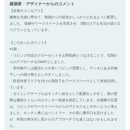
建築家・デザイナー
からのコメント
【全体のコンセプト】
建物を北側に寄せて、南側からの採光がしっかりとれるように配置し
ました。 収納やワークスペースを充実させ、1階だけでも生活が成り立
つプランとなっています。
【こだわったポイント】
◉1階：
・リビング付近のクローゼットを土間収納とつなげることで、玄関か
らのアプローチを2WAYとしました。
・室内物干しは陽当たりの良いリビング窓際とし、デッキにある外物
干しへの掛け替えもしやすくしました。
・防音対策でドアを付けた階段下をワークスペースとして有効活用し
ています。
・ダイニングテーブルはキッチン続きとして配膳をしやすく、西の壁
際は腰高さくらいのカウンター収納を想定しています。冷蔵庫の位置
は、リビングやワークスペースからのアクセスもしやすいように考え
ました。キッチン奥にはパントリー、その先に勝手口を設けました
が、和室の掃き出し窓からのアプローチでも遠くはないかもしれませ
ん。