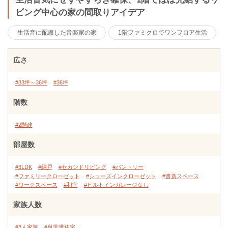
ビング中心の家の間取りアイデア
生活音に配慮した音楽家の家
1階ファミクロでワンフロア生活
広さ
#33坪～36坪
#36坪
階数
#2階建
部屋数
#3LDK
#納戸
#セカンドリビング
#パントリー
#ファミリークローゼット
#シューズインクローゼット
#書斎スペース
#ワークスペース
#和室
#ビルトインガレージなし
家族人数
#3人家族
#単世帯住宅