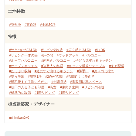
土地特徴
#整形地
#東道路
#土地60坪
特徴
#外とつながるLDK
#リビング吹抜
#広く感じるLDK
#L+DK
#リビング一体の畳
#床の間
#ウッドデッキ
#バルコニー
#ルーフバルコニー
#南向きバルコニー
#子ども見守れるキッチン
#オープンキッチン
#複数人で料理
#キッチン横並びテーブル
#すぐ配膳
#たっぷり収納
#庭にすぐ出れるキッチン
#勝手口
#楽々ゴミ捨て
#楽々洗濯
#浴室1坪
#2WAY玄関
#玄関近くに洗面所
#帰宅後すぐ手洗いうがい
#土間収納
#来客用駐車スペース
#朝日の入る子ども部屋
#高窓
#東向き玄関
#リビング階段
#標準的な設備
#1階リビング
#1階リビング
担当建築家・デザイナー
minimikan0x0