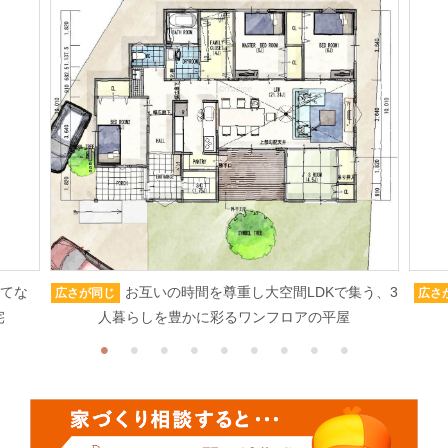
もてな
お互いの時間を尊重し大空間LDKで集う、3
広さが同じ
広さ
宅
人暮らしを豊かに彩るワンフロアの平屋