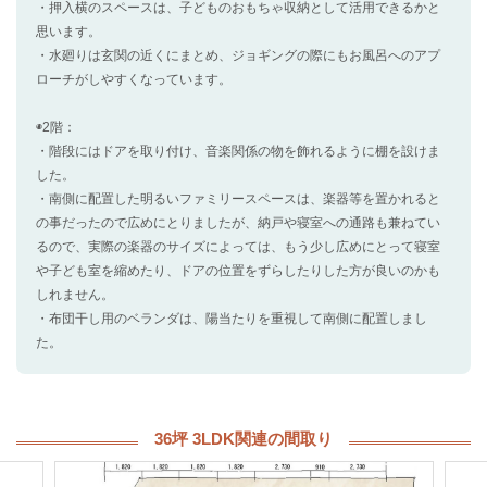
・押入横のスペースは、子どものおもちゃ収納として活用できるかと
思います。
・水廻りは玄関の近くにまとめ、ジョギングの際にもお風呂へのアプ
ローチがしやすくなっています。
◉2階：
・階段にはドアを取り付け、音楽関係の物を飾れるように棚を設けま
した。
・南側に配置した明るいファミリースペースは、楽器等を置かれると
の事だったので広めにとりましたが、納戸や寝室への通路も兼ねてい
るので、実際の楽器のサイズによっては、もう少し広めにとって寝室
や子ども室を縮めたり、ドアの位置をずらしたりした方が良いのかも
しれません。
・布団干し用のベランダは、陽当たりを重視して南側に配置しまし
た。
36坪 3LDK関連の間取り