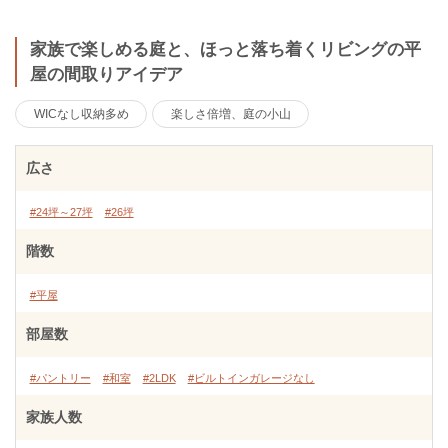
家族で楽しめる庭と、ほっと落ち着くリビングの平
屋の間取りアイデア
WICなし収納多め
楽しさ倍増、庭の小山
広さ
#24坪～27坪
#26坪
階数
#平屋
部屋数
#パントリー
#和室
#2LDK
#ビルトインガレージなし
家族人数