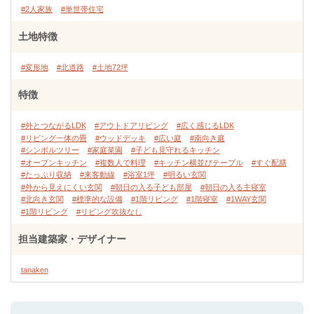
#2人家族
#単世帯住宅
土地特徴
#変形地
#北道路
#土地72坪
特徴
#外とつながるLDK
#アウトドアリビング
#広く感じるLDK
#リビング一体の畳
#ウッドデッキ
#広い庭
#南向き庭
#シンボルツリー
#家庭菜園
#子ども見守れるキッチン
#オープンキッチン
#複数人で料理
#キッチン横並びテーブル
#すぐ配膳
#たっぷり収納
#来客動線
#浴室1坪
#明るい玄関
#外から見えにくい玄関
#朝日の入る子ども部屋
#朝日の入る主寝室
#北向き玄関
#標準的な設備
#1階リビング
#1階寝室
#1WAY玄関
#1階リビング
#リビング吹抜なし
担当建築家・デザイナー
tanaken