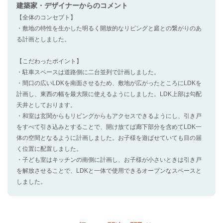
建築家・デザイナー
からのコメント
【全体のコンセプト】
・敷地の特性を生かした明るく開放的なリビングと庭との繋がりのあ
る計画としました。
【こだわったポイント】
・駐車スペースは道路側に二台並列で計画しました。
・間口の広いLDKを南面させるため、敷地が広がったところにLDKを
計画し、東西の幅を最大限に使えるようにしました。LDK上部は勾配
天井としております。
・和室は玄関からもリビングからもアクセスできるようにし、引き戸
をすべて引き込みとすることで、開け放てば廊下部分を含めてLDK一
体の空間となるように計画しました。お子様を遊ばせていても目の届
く位置に配置しました。
・子ども室はキッチンの南側に計画し、お子様が小さいときは引き戸
を解放させることで、LDKと一体で使用できるオープンなスペースと
しました。