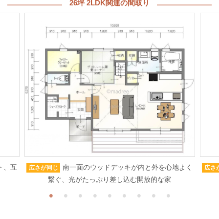
26坪 2LDK関連の間取り
ト、互
南一面のウッドデッキが内と外を心地よく
広さが同じ
広さ
繋ぐ、光がたっぷり差し込む開放的な家