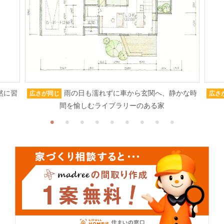
然に習
雨の日も濡れずに車から玄関へ、静かな時
広さが同じ
広さ
間を愉しむライブラリーのある家