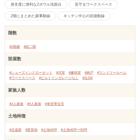
身支度に便利な2ボウル洗面台
見守るワークスペース
2階にまとめた家事動線
キッチン中心の回遊動線
階数
#2階建
#総二階
部屋数
#シューズインクローゼット
#洋室
#趣味室
#納戸
#ランドリールーム
#ワークスペース
#ビルトインガレージなし
#2LDK
家族人数
#3人家族
#4人家族
#単世帯住宅
土地特徴
#北道路
#変形地
#土地40坪
#土地40坪〜50坪