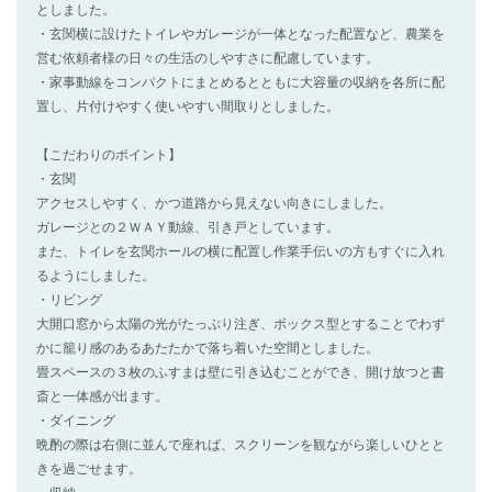
としました。
・玄関横に設けたトイレやガレージが一体となった配置など、農業を
営む依頼者様の日々の生活のしやすさに配慮しています。
・家事動線をコンパクトにまとめるとともに大容量の収納を各所に配
置し、片付けやすく使いやすい間取りとしました。
【こだわりのポイント】
・玄関
アクセスしやすく、かつ道路から見えない向きにしました。
ガレージとの２ＷＡＹ動線、引き戸としています。
また、トイレを玄関ホールの横に配置し作業手伝いの方もすぐに入れ
るようにしました。
・リビング
大開口窓から太陽の光がたっぷり注ぎ、ボックス型とすることでわず
かに籠り感のあるあたたかで落ち着いた空間としました。
畳スペースの３枚のふすまは壁に引き込むことができ、開け放つと書
斎と一体感が出ます。
・ダイニング
晩酌の際は右側に並んで座れば、スクリーンを観ながら楽しいひとと
きを過ごせます。