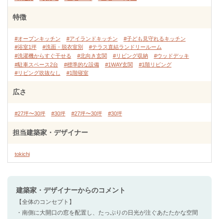
特徴
#オープンキッチン
#アイランドキッチン
#子ども見守れるキッチン
#浴室1坪
#洗面・脱衣室別
#テラス直結ランドリールーム
#洗濯機からすぐ干せる
#北向き玄関
#リビング収納
#ウッドデッキ
#駐車スペース2台
#標準的な設備
#1WAY玄関
#1階リビング
#リビング吹抜なし
#1階寝室
広さ
#27坪〜30坪
#30坪
#27坪〜30坪
#30坪
担当建築家・デザイナー
tokichi
建築家・デザイナー
からのコメント
【全体のコンセプト】
・南側に大開口の窓を配置し、たっぷりの日光が注ぐあたたかな空間