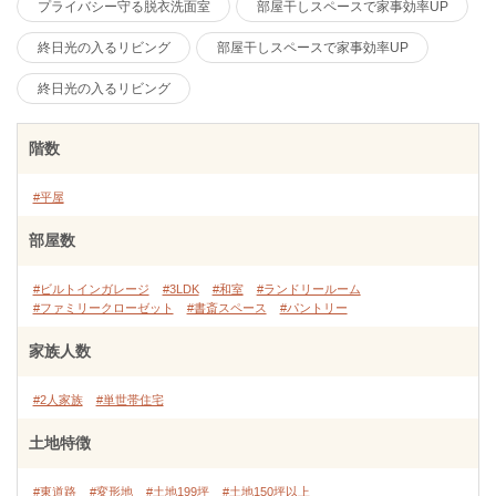
プライバシー守る脱衣洗面室
部屋干しスペースで家事効率UP
終日光の入るリビング
部屋干しスペースで家事効率UP
終日光の入るリビング
階数
#平屋
部屋数
#ビルトインガレージ
#3LDK
#和室
#ランドリールーム
#ファミリークローゼット
#書斎スペース
#パントリー
家族人数
#2人家族
#単世帯住宅
土地特徴
#東道路
#変形地
#土地199坪
#土地150坪以上