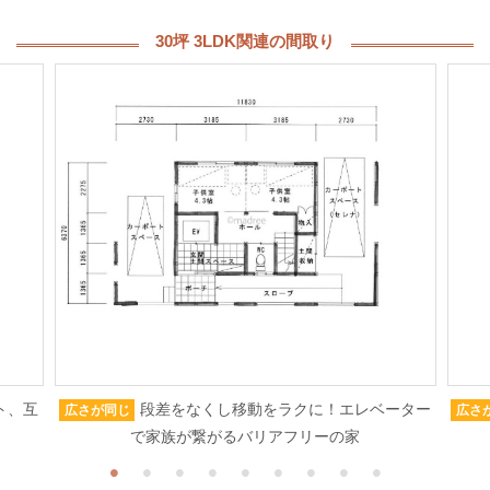
30坪 3LDK関連の間取り
ト、互
段差をなくし移動をラクに！エレベーター
広さが同じ
広さ
で家族が繋がるバリアフリーの家