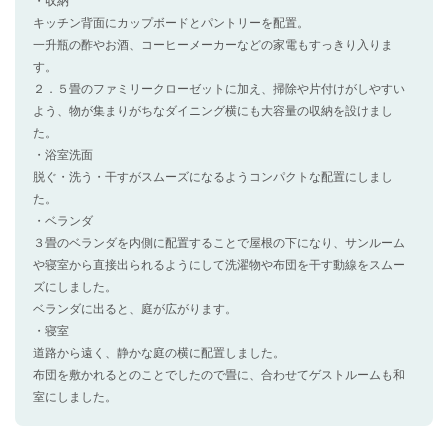
・収納
キッチン背面にカップボードとパントリーを配置。
一升瓶の酢やお酒、コーヒーメーカーなどの家電もすっきり入りま
す。
２．５畳のファミリークローゼットに加え、掃除や片付けがしやすい
よう、物が集まりがちなダイニング横にも大容量の収納を設けまし
た。
・浴室洗面
脱ぐ・洗う・干すがスムーズになるようコンパクトな配置にしまし
た。
・ベランダ
３畳のベランダを内側に配置することで屋根の下になり、サンルーム
や寝室から直接出られるようにして洗濯物や布団を干す動線をスムー
ズにしました。
ベランダに出ると、庭が広がります。
・寝室
道路から遠く、静かな庭の横に配置しました。
布団を敷かれるとのことでしたので畳に、合わせてゲストルームも和
室にしました。