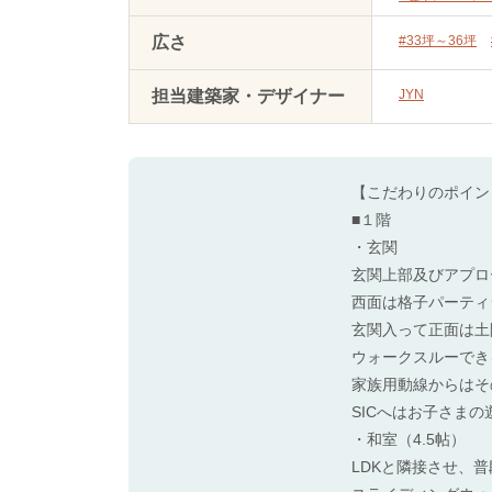
広さ
#33坪～36坪
担当建築家・デザイナー
JYN
【こだわりのポイン
■１階
・玄関
玄関上部及びアプロ
西面は格子パーティ
玄関入って正面は土
ウォークスルーでき
家族用動線からはそ
SICへはお子さま
・和室（4.5帖）
LDKと隣接させ、