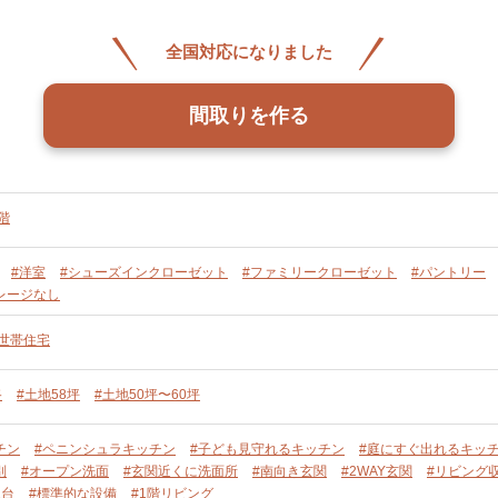
全国対応になりました
間取りを作る
階
#洋室
#シューズインクローゼット
#ファミリークローゼット
#パントリー
レージなし
単世帯住宅
路
#土地58坪
#土地50坪〜60坪
チン
#ペニンシュラキッチン
#子ども見守れるキッチン
#庭にすぐ出れるキッ
別
#オープン洗面
#玄関近くに洗面所
#南向き玄関
#2WAY玄関
#リビング
2台
#標準的な設備
#1階リビング