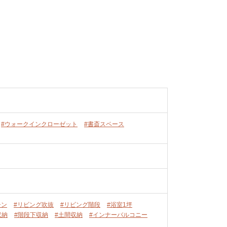
#ウォークインクローゼット
#書斎スペース
チン
#リビング吹抜
#リビング階段
#浴室1坪
収納
#階段下収納
#土間収納
#インナーバルコニー