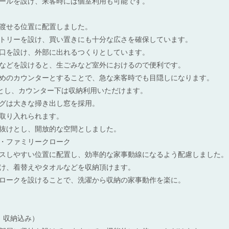
ールを設け、来客時には個室利用も可能です。
渡せる位置に配置しました。
トリーを設け、買い置きにも十分な広さを確保しています。
口を設け、外部に出れるつくりとしています。
などを設けると、生ごみなど室外におけるので便利です。
めのカウンターとすることで、急な来客時でも目隠しになります。
㎜とし、カウンター下は収納利用いただけます。
グは大きな掃き出し窓を採用。
取り入れられます。
抜けとし、開放的な空間としました。
・ファミリークローク
スしやすい位置に配置し、効率的な家事動線になるよう配慮しました。
け、着替えやタオルなどを収納頂けます。
ロークを設けることで、洗濯から収納の家事動作を楽に。
、収納込み）