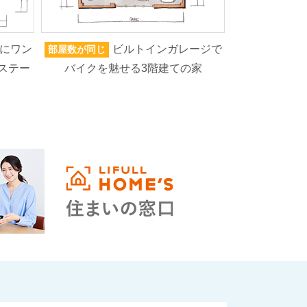
にワン
ビルトインガレージで
部屋数が同じ
家族人数が同じ
ステー
バイクを魅せる3階建ての家
ろいろなもの
高