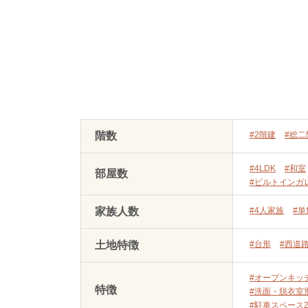
階数
#2階建
#総二
#4LDK
#和室
部屋数
#ビルトインガ
家族人数
#4人家族
#
土地特徴
#台形
#西道
#オープンキッ
特徴
#洗面・脱衣室
#駐車スペース