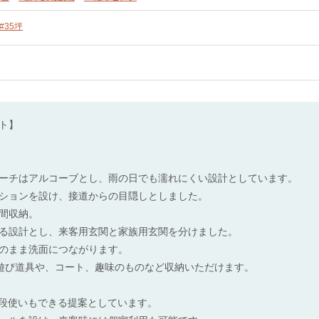
#35坪
ト】
ーチはアルコーブとし、雨の日でも濡れにくい設計としています。
ションを設け、接道からの目隠しとしました。
間収納。
る設計とし、来客用玄関と家族用玄関を分けました。
のまま洗面につながります。
の遊び道具や、コート、趣味のものなど収納いただけます。
普段使いもできる提案としています。