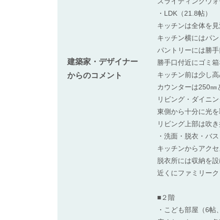
スライディングウォ
・LDK（21.8帖）
キッチンは全体を見
キッチン横にはパン
パントリーには勝手
建築家・デザイナー
勝手口付近にゴミ箱
キッチン前は少し高
からのコメント
カウンターは250
リビング・ダイニン
東側から十分に光を
リビング上部は吹き
・洗面・脱衣・バス
キッチンからアクセ
脱衣所には収納を設
近くにファミリーク
■２階
・こども部屋（6帖