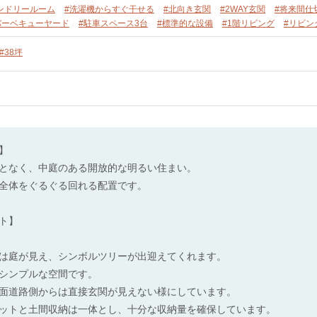
ンドリールーム
#洗濯機からすぐ干せる
#北向き玄関
#2WAY玄関
#将来間仕
バーベキューヤード
#駐車スペース3台
#標準的な設備
#1階リビング
#リビン
#38坪
】
となく、中庭のある開放的な明るい住まい。
全体をぐるぐる回れる配置です。
ト】
は庭が見え、シンボルツリーが出迎えてくれます。
シンプルな空間です。
面道路側からは直接玄関が見えない様にしています。
ゼットと土間収納は一体とし、十分な収納量を確保しています。