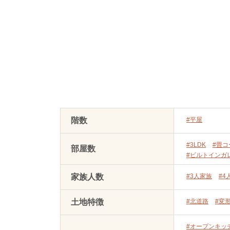
階数
#平屋
#3LDK
#畳コ
部屋数
#ビルトインガ
家族人数
#3人家族
#4
土地特徴
#北道路
#変
#オープンキッ