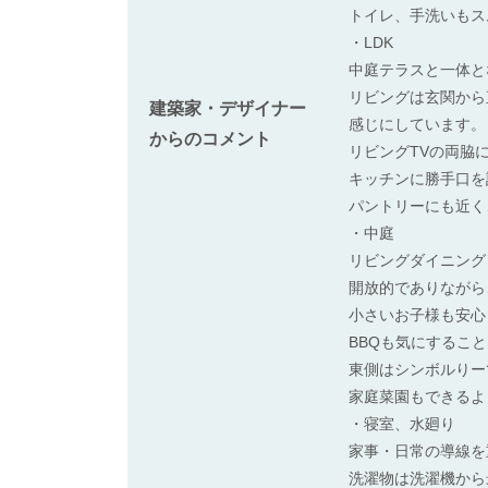
トイレ、手洗いもス
・LDK
中庭テラスと一体と
リビングは玄関から
建築家・デザイナー
感じにしています。
からのコメント
リビングTVの両脇
キッチンに勝手口を
パントリーにも近く
・中庭
リビングダイニング
開放的でありながら
小さいお子様も安心
BBQも気にするこ
東側はシンボルりー
家庭菜園もできるよ
・寝室、水廻り
家事・日常の導線を
洗濯物は洗濯機から