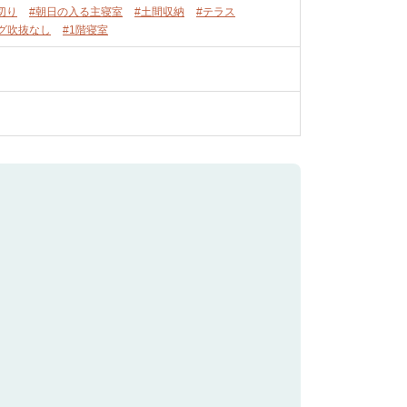
切り
#朝日の入る主寝室
#土間収納
#テラス
グ吹抜なし
#1階寝室