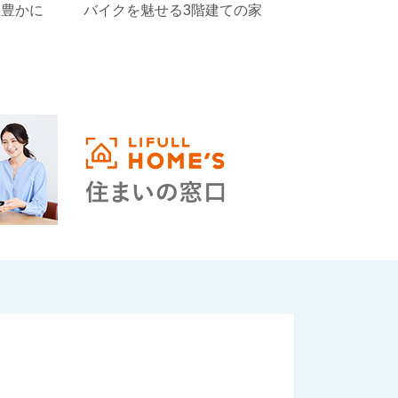
を豊かに
バイクを魅せる3階建ての家
ろいろなもの
高