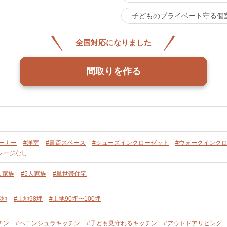
子どものプライベート守る個
全国対応になりました
間取りを作る
ーナー
#洋室
#書斎スペース
#シューズインクローゼット
#ウォークインク
レージなし
人家族
#5人家族
#単世帯住宅
形地
#土地98坪
#土地90坪〜100坪
チン
#ペニンシュラキッチン
#子ども見守れるキッチン
#アウトドアリビング