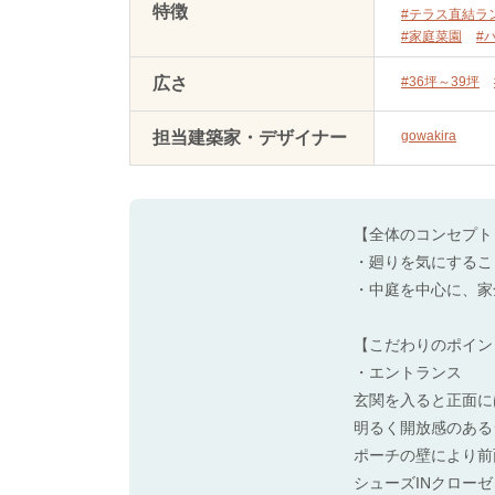
特徴
#テラス直結ラ
#家庭菜園
#
広さ
#36坪～39坪
担当建築家・デザイナー
gowakira
【全体のコンセプト
・廻りを気にするこ
・中庭を中心に、家
【こだわりのポイン
・エントランス
玄関を入ると正面に
明るく開放感のある
ポーチの壁により前
シューズINクロー