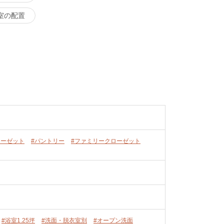
室の配置
ローゼット
#パントリー
#ファミリークローゼット
#浴室1.25坪
#洗面・脱衣室別
#オープン洗面