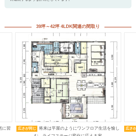
39坪～42坪 4LDK関連の間取り
然に習
将来は平屋のようにワンフロア生活を愉し
広さが同じ
広さ
む、ライフステージ変化に応える家