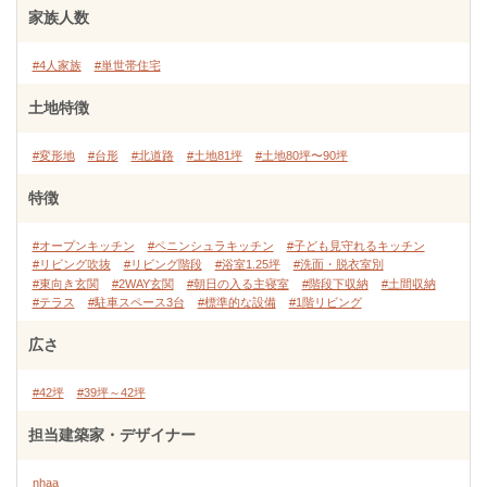
家族人数
#4人家族
#単世帯住宅
土地特徴
#変形地
#台形
#北道路
#土地81坪
#土地80坪〜90坪
特徴
#オープンキッチン
#ペニンシュラキッチン
#子ども見守れるキッチン
#リビング吹抜
#リビング階段
#浴室1.25坪
#洗面・脱衣室別
#東向き玄関
#2WAY玄関
#朝日の入る主寝室
#階段下収納
#土間収納
#テラス
#駐車スペース3台
#標準的な設備
#1階リビング
広さ
#42坪
#39坪～42坪
担当建築家・デザイナー
nhaa