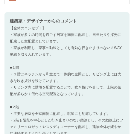
建築家・デザイナー
からのコメント
【全体のコンセプト】
・家族が多くの時間を過ごす居室を南側に配置し、日当たりや採光に
配慮した室配置としています。
・家族が利用し、家事の動線としても有効な行き止まりのない２WAY
動線を取り入れています。
■１階
・１階はキッチンから和室まで一体的な空間とし、リビング上には大
きな吹き抜けを設けています。
・リビング内に階段を配置することで、吹き抜けを介して、上階の気
配が柔らかく伝わる空間配置となっています。
■２階
・主要な居室を全室南側に配置し、眺望にも配慮しています。
・2階も階段を中心とした行き止まりのない動線とし、その動線上にフ
ァミリークロゼットやスタディコーナーを配置し、建物全体が緩やか
に連続するような計画としています。