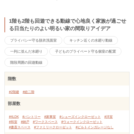
1階も2階も回遊できる動線で心地良く家族が過ごせ
る日当たりのよい明るい家の間取りアイデア
プライバシー守る脱衣洗面室
キッチン近くの水廻り動線
一列に並んだ水廻り
子どものプライベート守る個室の配置
階段周囲の回遊動線
階数
#2階建
#総二階
部屋数
#4LDK
#パントリー
#家事室
#シューズインクローゼット
#洋室
#和室
#納戸
#ワークスペース
#ウォークインクローゼット
#書斎スペース
#ファミリークローゼット
#ビルトインガレージなし