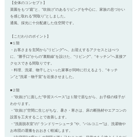
【全体のコンセプト】
菜園をもつ“庭”と、“吹抜け”のあるリビングを中心に、家族の息づかい
を感じ取れる“間取り”としました。
通風、採光に十分配慮した住空間です。
【こだわりのポイント】
■１階
・お客さまを玄関から“リビング”へ、お迎えするアクセスとはべつ
に、“勝手口”からの“裏動線”を設けた、“リビング”、“キッチン”へ直接ア
クセスできる間取りです。
・料理、洗濯、物干しといった家事が同時に行えるよう、“キッチ
ン”と“洗濯・物干室”を近接させました。
■２階
・“吹抜け”に面した“学習スペース”は１階で居ながら、お子様の様子が
わかります。
・“吹抜け”空間に生じがちな、暑さ・寒さは、床の断熱材やエアコンの
設置を工夫することで改善します。
・“洗面脱衣室”の“ ランドリーシュータ ”や、“バルコニー”は、洗濯物や
お布団の運搬をおおきく軽減します。