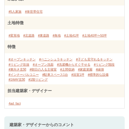
#5人家族
#単世帯住宅
土地特徴
#変形地
#北道路
#東道路
#角地
#土地41坪
#土地40坪〜50坪
特徴
#オープンキッチン
#ペニンシュラキッチン
#子ども見守れるキッチン
#リビング吹抜
#オープン洗面
#洗濯機からすぐ干せる
#リビング階段
#東向き玄関
#朝日の入る主寝室
#土間収納
#家庭菜園
#縁側
#インナーバルコニー
#駐車スペース1台
#浴室1坪
#標準的な設備
#1WAY玄関
#1階リビング
担当建築家・デザイナー
4ad_fact
建築家・デザイナー
からのコメント