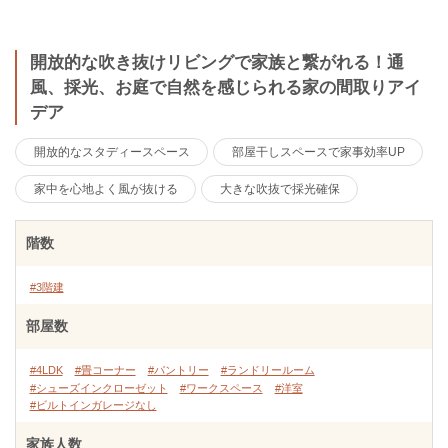
開放的な吹き抜けリビングで家族と繋がれる！通
風、採光、お庭で自然を感じられる家の間取りアイ
デア
開放的なスタディースペース
部屋干しスペースで家事効率UP
家中を心地よく風が抜ける
大きな吹抜で採光確保
階数
#3階建
部屋数
#4LDK
#畳コーナー
#パントリー
#ランドリールーム
#シューズインクローゼット
#ワークスペース
#洋室
#ビルトインガレージなし
家族人数