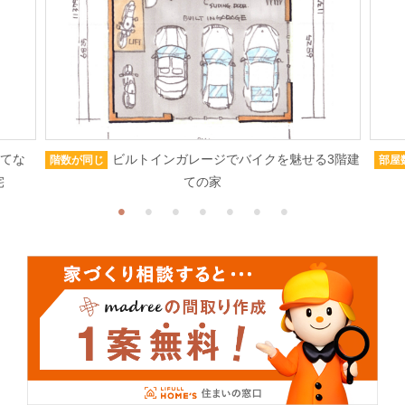
もてな
ビルトインガレージでバイクを魅せる3階建
階数が同じ
部屋
宅
ての家