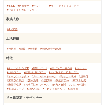
#4LDK
#店舗併用
#パントリー
#ウォークインクローゼット
#ビルトインガレージなし
家族人数
#4人家族
土地特徴
#整形地
#縦長
#南道路
#土地90坪〜100坪
特徴
#外とつながるLDK
#2階リビング
#リビング一体の畳
#ルーバー
#バルコニー
#南向きバルコニー
#子ども見守れるキッチン
#オープンキッチン
#カウンターキッチン
#たっぷり収納
#勝手口
#家事ラク動線
#楽々洗濯
#浴室1坪
#洗面所広め
#荷下ろし楽
#階段下収納
#来客用駐車スペース
#東向き玄関
#リビング収納
#玄関スロープ
#1WAY玄関
#リビング吹抜なし
#1階寝室
担当建築家・デザイナー