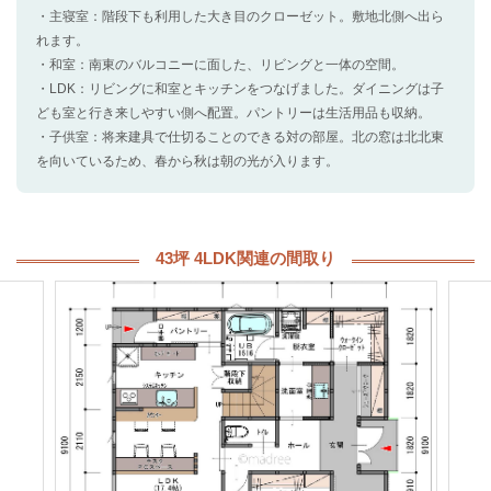
・主寝室：階段下も利用した大き目のクローゼット。敷地北側へ出ら
れます。
・和室：南東のバルコニーに面した、リビングと一体の空間。
・LDK：リビングに和室とキッチンをつなげました。ダイニングは子
ども室と行き来しやすい側へ配置。パントリーは生活用品も収納。
・子供室：将来建具で仕切ることのできる対の部屋。北の窓は北北東
を向いているため、春から秋は朝の光が入ります。
43坪 4LDK関連の間取り