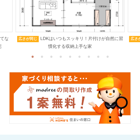
もてな
LDKはいつもスッキリ！片付けが自然に習
広さが同じ
広さ
宅
慣化する収納上手な家