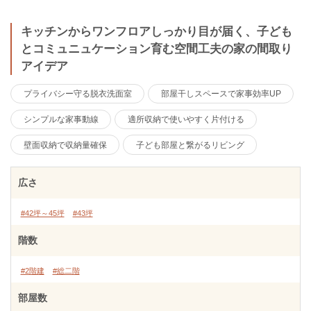
キッチンからワンフロアしっかり目が届く、子ども
とコミュニュケーション育む空間工夫の家の間取り
アイデア
プライバシー守る脱衣洗面室
部屋干しスペースで家事効率UP
シンプルな家事動線
適所収納で使いやすく片付ける
壁面収納で収納量確保
子ども部屋と繋がるリビング
広さ
#42坪～45坪
#43坪
階数
#2階建
#総二階
部屋数