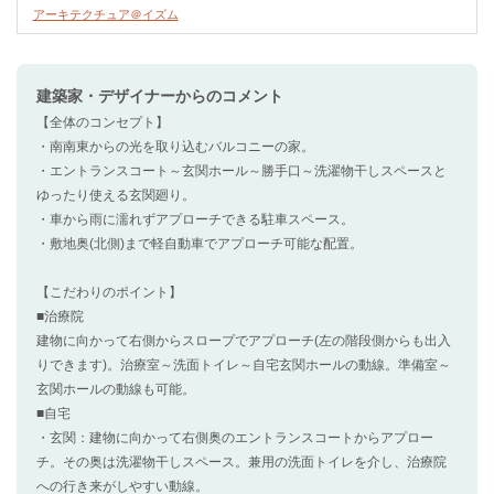
アーキテクチュア＠イズム
建築家・デザイナー
からのコメント
【全体のコンセプト】
・南南東からの光を取り込むバルコニーの家。
・エントランスコート～玄関ホール～勝手口～洗濯物干しスペースと
ゆったり使える玄関廻り。
・車から雨に濡れずアプローチできる駐車スペース。
・敷地奥(北側)まで軽自動車でアプローチ可能な配置。
【こだわりのポイント】
■治療院
建物に向かって右側からスロープでアプローチ(左の階段側からも出入
りできます)。治療室～洗面トイレ～自宅玄関ホールの動線。準備室～
玄関ホールの動線も可能。
■自宅
・玄関：建物に向かって右側奥のエントランスコートからアプロー
チ。その奥は洗濯物干しスペース。兼用の洗面トイレを介し、治療院
への行き来がしやすい動線。